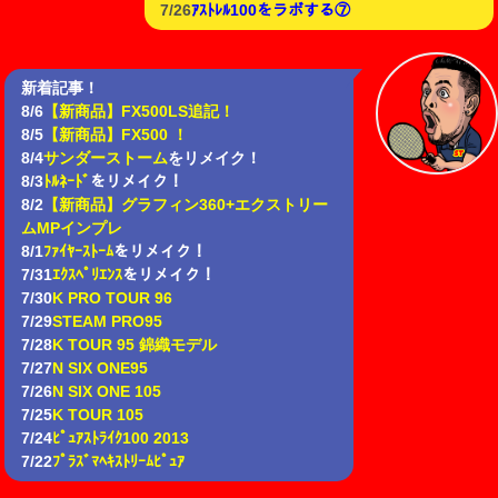
7/26
ｱｽﾄﾚﾙ100をラボする⑦
新着記事！
8/6
【新商品】FX500LS追記！
8/5
【新商品】FX500 ！
8/4
サンダーストーム
をリメイク！
8/3
ﾄﾙﾈｰﾄﾞ
をリメイク！
8/2
【新商品】グラフィン360+エクストリー
ムMPインプレ
8/1
ﾌｧｲﾔｰｽﾄｰﾑ
をリメイク！
7/31
ｴｸｽﾍﾟﾘｴﾝｽ
をリメイク！
7/30
K PRO TOUR 96
7/29
STEAM PRO95
7/28
K TOUR 95 錦織モデル
7/27
N SIX ONE95
7/26
N SIX ONE 105
7/25
K TOUR 105
7/24
ﾋﾟｭｱｽﾄﾗｲｸ100 2013
7/22
ﾌﾟﾗｽﾞﾏﾍｷｽﾄﾘｰﾑﾋﾟｭｱ