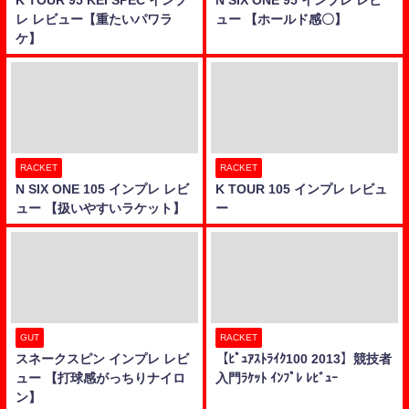
レ レビュー【重たいパワラ
ュー 【ホールド感〇】
ケ】
RACKET
RACKET
N SIX ONE 105 インプレ レビ
K TOUR 105 インプレ レビュ
ュー 【扱いやすいラケット】
ー
GUT
RACKET
スネークスピン インプレ レビ
【ﾋﾟｭｱｽﾄﾗｲｸ100 2013】競技者
ュー 【打球感がっちりナイロ
入門ﾗｹｯﾄ ｲﾝﾌﾟﾚ ﾚﾋﾞｭｰ
ン】