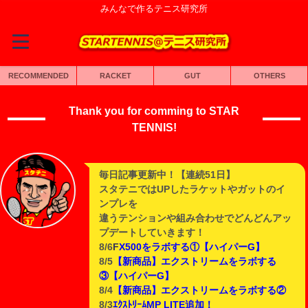
みんなで作るテニス研究所
RECOMMENDED
RACKET
GUT
OTHERS
Thank you for comming to STAR
TENNIS!
毎日記事更新中！【連続51日】
スタテニではUPしたラケットやガットのイ
ンプレを
違うテンションや組み合わせでどんどんアッ
プデートしていきます！
8/6
F
X500をラボする①【ハイパーG】
8/5
【新商品】エクストリームをラボする
③【ハイパーG】
8/4
【新商品】エクストリームをラボする②
8/3
ｴｸｽﾄﾘｰﾑMP LITE追加！