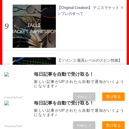
【Original Creation】 テニスラケット イ
ンプレのすべて
【ソリンコ:最高レベルのスピン性能】
ハイパーG レビュー インプレ
毎日記事を自動で受け取る！
新しい記事がUPされたら自動で通知がいくよう
になります♪
やめとく
受け取る
Powered by Push7
毎日記事を自動で受け取る！
新しい記事がUPされたら自動で通知がいくよう
RECOMMENDED
RACKET
GUT
OTHERS
になります♪
スタテニ【Star Tennis】 All Rights Reserved.
やめとく
受け取る
Powered by Push7