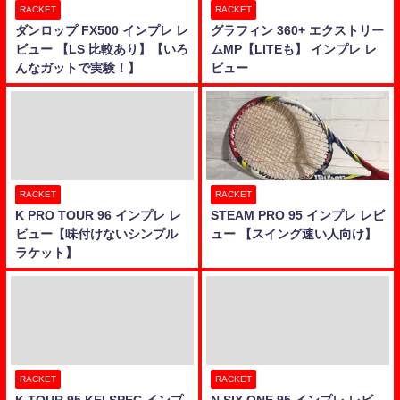
RACKET
RACKET
ダンロップ FX500 インプレ レ
グラフィン 360+ エクストリー
ビュー 【LS 比較あり】【いろ
ムMP【LITEも】 インプレ レ
んなガットで実験！】
ビュー
RACKET
RACKET
K PRO TOUR 96 インプレ レ
STEAM PRO 95 インプレ レビ
ビュー【味付けないシンプル
ュー 【スイング速い人向け】
ラケット】
RACKET
RACKET
K TOUR 95 KEI SPEC インプ
N SIX ONE 95 インプレ レビ