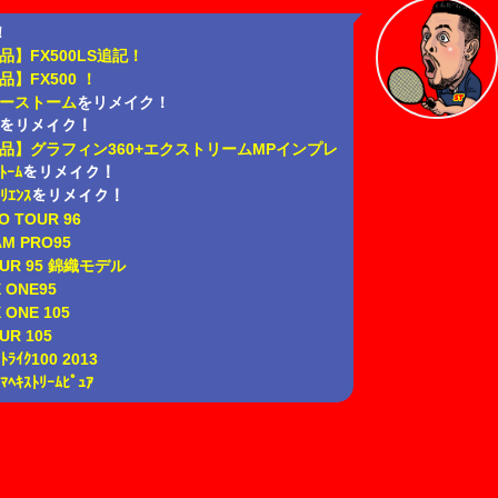
！
品】FX500LS追記！
】FX500 ！
ーストーム
をリメイク！
をリメイク！
品】グラフィン360+エクストリームMPインプレ
ﾄｰﾑ
をリメイク！
ﾘｴﾝｽ
をリメイク！
O TOUR 96
AM PRO95
OUR 95 錦織モデル
X ONE95
X ONE 105
UR 105
ｽﾄﾗｲｸ100 2013
ﾏﾍｷｽﾄﾘｰﾑﾋﾟｭｱ