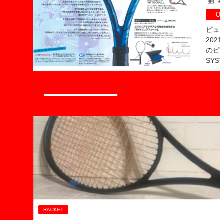
O
ピュ
20
のピ
SYST
RACKET