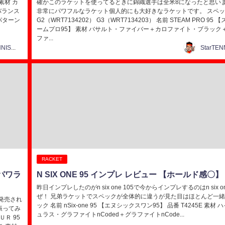
 素材 カ
確かこのラケットを使ってるときに錦織選手は全米8になったと思い
バランス
非常にパワフルなラケット個人的にも大好きなラケットです。 スペッ
グパターン
G2（WRT7134202） G3（WRT7134203） 名前 STEAM PRO 95 
ームプロ95】 素材 バサルト・ファイバー＋カロファイト・ブラック
ファ...
StarTENNIS@テニス研究所
RACKET
いパワラ
N SIX ONE 95 インプレ レビュー 【ホールド感〇】
昨日インプレしたのがn six one 105で今からインプレするのはn six o
ぜ！ 兄弟ラケットでスペックが全体的に違うが見た目はほとんど一緒
が発売され
ック 名前 nSix-one 95 【エヌシックスワン95】 品番 T4245E 素材 
振ってみ
ュラス・グラファイトnCoded＋グラファイトnCode...
Ｒ 95