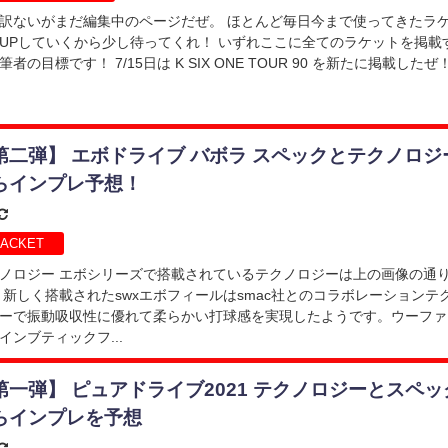
訳ないがまだ編集中のページだぜ。 ほとんど毎日今まで使ってきたラ
UPしていくから少し待ってくれ！ いずれここに全てのラケットを掲載
筆者の目標です！ 7/15日は K SIX ONE TOUR 90 を新たに掲載したぜ！ .
第二弾】 エボドライブ バボラ スペックとテクノロジ
らインプレ予想！
ACKET
ノロジー エボシリーズで搭載されているテクノロジーは上の画像の通
 新しく搭載されたswxエボフィールはsmac社とのコラボレーションテ
ーで振動吸収性に優れて柔らかい打球感を実現したようです。ウーファ
インブティックフ...
第一弾】 ピュアドライブ2021 テクノロジーとスペッ
らインプレを予想