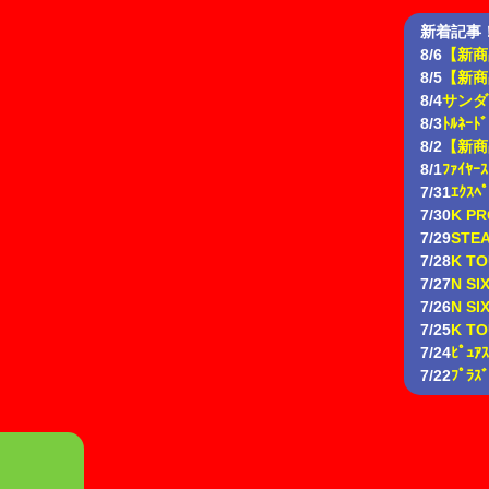
新着記事
8/6
【新商
8/5
【新商品
8/4
サンダ
8/3
ﾄﾙﾈｰﾄﾞ
8/2
【新商
8/1
ﾌｧｲﾔｰｽ
7/31
ｴｸｽﾍﾟ
7/30
K PR
7/29
STE
7/28
K T
7/27
N SI
7/26
N SI
7/25
K TO
7/24
ﾋﾟｭｱ
7/22
ﾌﾟﾗｽﾞ