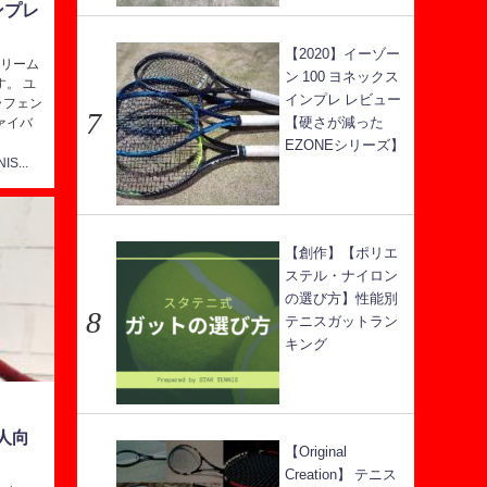
ンプレ
【2020】イーゾー
トリーム
ン 100 ヨネックス
す。 ユ
インプレ レビュー
ラフェン
【硬さが減った
ァイバ
EZONEシリーズ】
StarTENNIS@テニス研究所
【創作】【ポリエ
ステル・ナイロン
の選び方】性能別
テニスガットラン
キング
い人向
【Original
Creation】 テニス