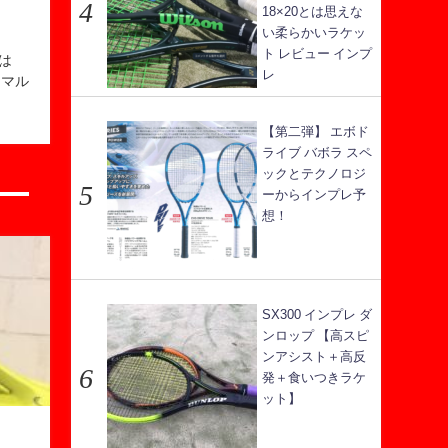
18×20とは思えな
い柔らかいラケッ
ト レビュー インプ
は
レ
ーマル
【第二弾】 エボド
ライブ バボラ スペ
ックとテクノロジ
ーからインプレ予
想！
SX300 インプレ ダ
ンロップ 【高スピ
ンアシスト＋高反
発＋食いつきラケ
ット】