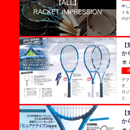
申し
トを
のが
【
か
R
テク
す。
ロジ
と、
【
か