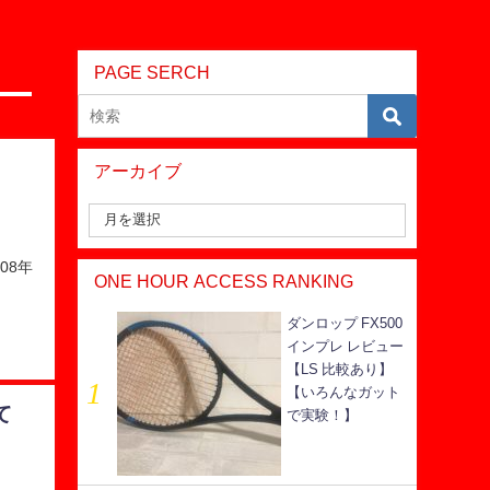
PAGE SERCH
アーカイブ
2008年
ONE HOUR ACCESS RANKING
Ｇ
ダンロップ FX500
インプレ レビュー
【LS 比較あり】
【いろんなガット
て
で実験！】