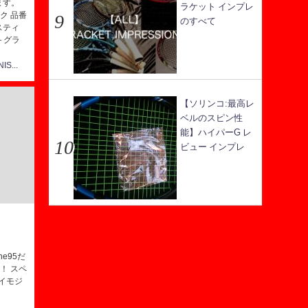
ます。
ラケット インプレ
ク 品番
のすべて
【スティ
＋グラ
StarTENNIS@テニス研究所
【ソリンコ:最高レ
ベルのスピン性
能】ハイパーG レ
ビュー インプレ
ne95だ
！ スペ
ハイモジ