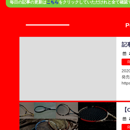
毎日の記事の更新は
こちら
をクリックしていただけれと全て確認
P
記
2020
発売
https
【O