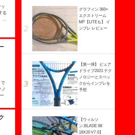
ケッ
グラフィン 360+
する
エクストリーム
..
MP【LITEも】 イ
ンプレ レビュー
ー
【第一弾】 ピュア
ドライブ2021 テク
ノロジーとスペッ
りで
クからインプレを
クノ
予想
ー
ク
【ウィルソ
ン:BLADE 98
18X20 V7.0】