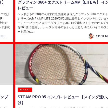
り】
グラフィン 360+ エクストリームMP【LITEも】 イ
レビュー
テニでは
ヘッドから2020年の7月末に販売開始されたグラフェン360+エクス
ER
シリーズのMPとMP LITE 2020/08/01日に使用しインプレをしていま
安定性に
ーチューブ テクノロジー グラフェン360 航空素材として使われるグ
ンド形状
を360度に使用し、シャフト部分のちょっと上あたりにスパイラルフ
ーを新たに...
StarTENNIS@テニス研究所
RACKET
シンプ
STEAM PRO 95 インプレ レビュー 【スイング速
け】