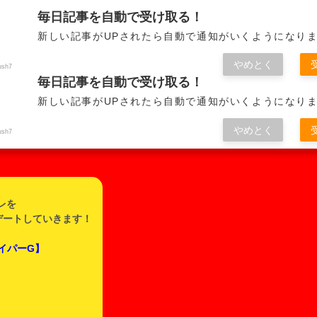
みんなで作るテニス研究所
毎日記事を自動で受け取る！
新しい記事がUPされたら自動で通知がいくようになりま
やめとく
ush7
毎日記事を自動で受け取る！
RECOMMENDED
RACKET
GUT
OTHERS
新しい記事がUPされたら自動で通知がいくようになりま
やめとく
ush7
Thank you for comming to STAR TENNIS!
レを
デートしていきます！
イパーG】