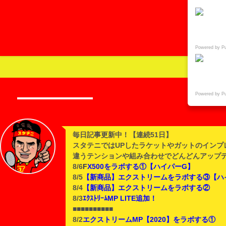
Powered by P
Powered by P
毎日記事更新中！【連続51日】
スタテニではUPしたラケットやガットのインプ
違うテンションや組み合わせでどんどんアップ
8/6
F
X500をラボする①【ハイパーG】
8/5
【新商品】エクストリームをラボする③【ハ
8/4
【新商品】エクストリームをラボする②
8/3
ｴｸｽﾄﾘｰﾑMP LITE追加！
■■■■■■■■■■
8/2
エクストリームMP【2020】をラボする①