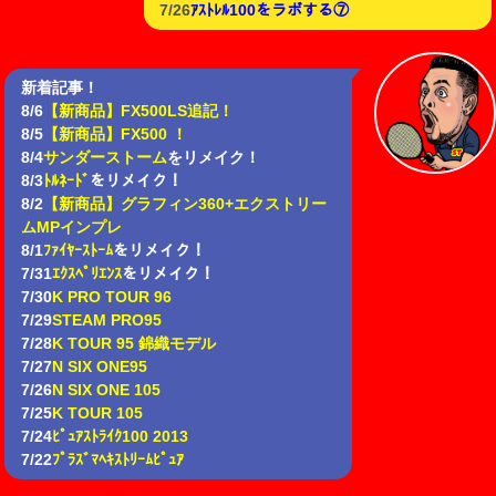
7/26
ｱｽﾄﾚﾙ100をラボする⑦
新着記事！
8/6
【新商品】FX500LS追記！
8/5
【新商品】FX500 ！
8/4
サンダーストーム
をリメイク！
8/3
ﾄﾙﾈｰﾄﾞ
をリメイク！
8/2
【新商品】グラフィン360+エクストリー
ムMPインプレ
8/1
ﾌｧｲﾔｰｽﾄｰﾑ
をリメイク！
7/31
ｴｸｽﾍﾟﾘｴﾝｽ
をリメイク！
7/30
K PRO TOUR 96
7/29
STEAM PRO95
7/28
K TOUR 95 錦織モデル
7/27
N SIX ONE95
7/26
N SIX ONE 105
7/25
K TOUR 105
7/24
ﾋﾟｭｱｽﾄﾗｲｸ100 2013
7/22
ﾌﾟﾗｽﾞﾏﾍｷｽﾄﾘｰﾑﾋﾟｭｱ