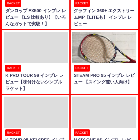
RACKET
RACKET
ダンロップ FX500 インプレ レ
グラフィン 360+ エクストリー
ビュー 【LS 比較あり】【いろ
ムMP【LITEも】 インプレ レ
んなガットで実験！】
ビュー
RACKET
RACKET
K PRO TOUR 96 インプレ レ
STEAM PRO 95 インプレ レビ
ビュー【味付けないシンプル
ュー 【スイング速い人向け】
ラケット】
RACKET
RACKET
K TOUR 95 KEI SPEC インプ
N SIX ONE 95 インプレ レビ