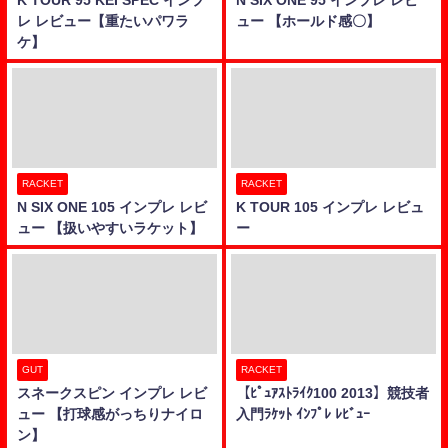
レ レビュー【重たいパワラ
ュー 【ホールド感〇】
ケ】
RACKET
RACKET
N SIX ONE 105 インプレ レビ
K TOUR 105 インプレ レビュ
ュー 【扱いやすいラケット】
ー
GUT
RACKET
スネークスピン インプレ レビ
【ﾋﾟｭｱｽﾄﾗｲｸ100 2013】競技者
ュー 【打球感がっちりナイロ
入門ﾗｹｯﾄ ｲﾝﾌﾟﾚ ﾚﾋﾞｭｰ
ン】