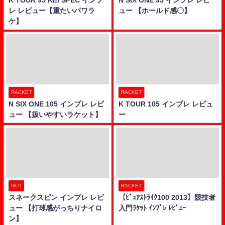
レ レビュー【重たいパワラ
ュー 【ホールド感〇】
ケ】
RACKET
RACKET
N SIX ONE 105 インプレ レビ
K TOUR 105 インプレ レビュ
ュー 【扱いやすいラケット】
ー
GUT
RACKET
スネークスピン インプレ レビ
【ﾋﾟｭｱｽﾄﾗｲｸ100 2013】競技者
ュー 【打球感がっちりナイロ
入門ﾗｹｯﾄ ｲﾝﾌﾟﾚ ﾚﾋﾞｭｰ
ン】