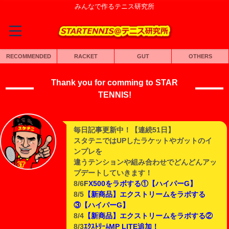
みんなで作るテニス研究所
RECOMMENDED
RACKET
GUT
OTHERS
Thank you for comming to STAR
TENNIS!
毎日記事更新中！【連続51日】
スタテニではUPしたラケットやガットのイ
ンプレを
違うテンションや組み合わせでどんどんアッ
プデートしていきます！
8/6
F
X500をラボする①【ハイパーG】
8/5
【新商品】エクストリームをラボする
③【ハイパーG】
8/4
【新商品】エクストリームをラボする②
8/3
ｴｸｽﾄﾘｰﾑMP LITE追加！