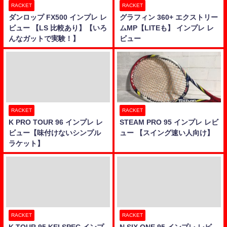
RACKET
RACKET
ダンロップ FX500 インプレ レ
グラフィン 360+ エクストリー
ビュー 【LS 比較あり】【いろ
ムMP【LITEも】 インプレ レ
んなガットで実験！】
ビュー
RACKET
RACKET
K PRO TOUR 96 インプレ レ
STEAM PRO 95 インプレ レビ
ビュー【味付けないシンプル
ュー 【スイング速い人向け】
ラケット】
RACKET
RACKET
K TOUR 95 KEI SPEC インプ
N SIX ONE 95 インプレ レビ