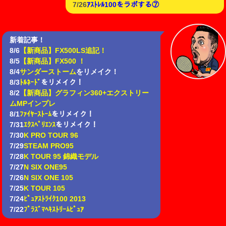
7/26
ｱｽﾄﾚﾙ100をラボする⑦
新着記事！
8/6
【新商品】FX500LS追記！
8/5
【新商品】FX500 ！
8/4
サンダーストーム
をリメイク！
8/3
ﾄﾙﾈｰﾄﾞ
をリメイク！
8/2
【新商品】グラフィン360+エクストリー
ムMPインプレ
8/1
ﾌｧｲﾔｰｽﾄｰﾑ
をリメイク！
7/31
ｴｸｽﾍﾟﾘｴﾝｽ
をリメイク！
7/30
K PRO TOUR 96
7/29
STEAM PRO95
7/28
K TOUR 95 錦織モデル
7/27
N SIX ONE95
7/26
N SIX ONE 105
7/25
K TOUR 105
7/24
ﾋﾟｭｱｽﾄﾗｲｸ100 2013
7/22
ﾌﾟﾗｽﾞﾏﾍｷｽﾄﾘｰﾑﾋﾟｭｱ