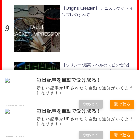
【Original Creation】 テニスラケット イ
ンプレのすべて
【ソリンコ:最高レベルのスピン性能】
ハイパーG レビュー インプレ
毎日記事を自動で受け取る！
新しい記事がUPされたら自動で通知がいくよう
になります♪
やめとく
受け取る
Powered by Push7
毎日記事を自動で受け取る！
新しい記事がUPされたら自動で通知がいくよう
RECOMMENDED
RACKET
GUT
OTHERS
になります♪
スタテニ【Star Tennis】 All Rights Reserved.
やめとく
受け取る
Powered by Push7