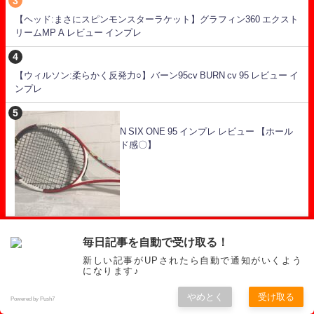
【ヘッド:まさにスピンモンスターラケット】グラフィン360 エクスト
リームMP A レビュー インプレ
【ウィルソン:柔らかく反発力○】バーン95cv BURN cv 95 レビュー イ
ンプレ
N SIX ONE 95 インプレ レビュー 【ホール
ド感〇】
STRINGs【アクセス順】
毎日記事を自動で受け取る！
新しい記事がUPされたら自動で通知がいくよう
になります♪
【テクニファイバー:高反発が特徴のマルチ】 TGV レビュー インプレ
やめとく
受け取る
Powered by Push7