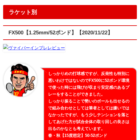
ラケット別
FX500【1.25mm/52ポンド】【2020/11/22】
しっかりめの打球感ですが、反発性も特別に
悪いわけではないのでFX500に52ポンド環境
で使った時には飛びが収まり安定感のあるプ
レーをすることができました。
しっかり振ることで勢いのボールも出せるの
で組み合わせとしては筆者としては嫌いでは
なかったですが、もう少しテンションを落と
してあげた方が試合全体の取り回しの良さは
出るのかなとも考えています。
春・秋【15度想定】50-52ポンド