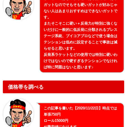
ガットなのでそもそも硬いガットが好みじゃ
ない人はあまりおすすめはできないガットで
す。
またそこそこに硬い＋反発力が特別に強くな
いだけに一般的に低反発に分類されるプレス
テージ系統、ブイコアプロなどで使う場合は
テンションは低めに設定することで事故は減
らせると思います。
反発系ラケットなどの使用では特別に硬いわ
けではないので硬すぎるテンションでなけれ
ば特に問題はないと思います♪
価格帯を調べる
この記事を書いた【2020/11/22日】時点では
単張750円
ロール15000円
が最安値になります。