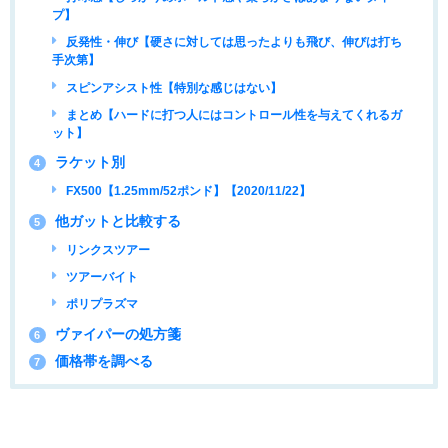
プ】
反発性・伸び【硬さに対しては思ったよりも飛び、伸びは打ち
手次第】
スピンアシスト性【特別な感じはない】
まとめ【ハードに打つ人にはコントロール性を与えてくれるガ
ット】
ラケット別
4
FX500【1.25mm/52ポンド】【2020/11/22】
他ガットと比較する
5
リンクスツアー
ツアーバイト
ポリプラズマ
ヴァイパーの処方箋
6
価格帯を調べる
7