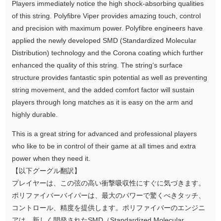
Players immediately notice the high shock-absorbing qualities
of this string. Polyfibre Viper provides amazing touch, control
and precision with maximum power. Polyfibre engineers have
applied the newly developed SMD (Standardized Molecular
Distribution) technology and the Corona coating which further
enhanced the quality of this string. The string‘s surface
structure provides fantastic spin potential as well as preventing
string movement, and the added comfort factor will sustain
players through long matches as it is easy on the arm and
highly durable.
This is a great string for advanced and professional players
who like to be in control of their game at all times and extra
power when they need it.
【以下グーグル翻訳】
プレイヤーは、この弦の高い衝撃吸収性にすぐに気づきます。
ポリファイバーバイパーは、最大のパワーで驚くべきタッチ、
コントロール、精度を提供します。ポリファイバーのエンジニ
アは、新しく開発されたSMD（Standardized Molecular