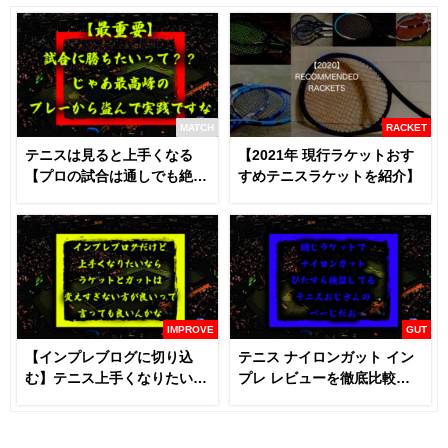
MATCH
RACKET
テニスは見ると上手くなる
【2021年 現行ラケットおす
【プロの試合は通しでも絶対
すめテニスラケットを紹介】
に見るべき】
IMPROVE
GUT
【インプレブログに切り込
テニス ナイロンガット イン
む】テニス上手くなりたいな
プレ レビューを徹底比較
らラケットとガットは変える
【あなたにおすすめはどれ
な！？
だ！！】