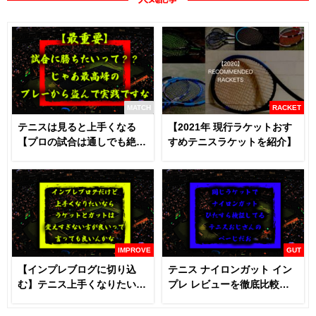
MATCH
RACKET
テニスは見ると上手くなる
【2021年 現行ラケットおす
【プロの試合は通しでも絶対
すめテニスラケットを紹介】
に見るべき】
IMPROVE
GUT
【インプレブログに切り込
テニス ナイロンガット イン
む】テニス上手くなりたいな
プレ レビューを徹底比較
らラケットとガットは変える
【あなたにおすすめはどれ
な！？
だ！！】