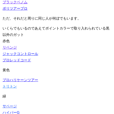
ブラックベノム
ポリツアープロ
ただ、それだと周りに同じ人が何ぼでもいます。
いくらでもいるのであえてポイントカラーで取り入れられている黒
以外のガット
赤色
リベンジ
ジャックコントロール
プロレッドコード
黄色
プロハリケーンツアー
トリトン
緑
サベージ
ハイパーG