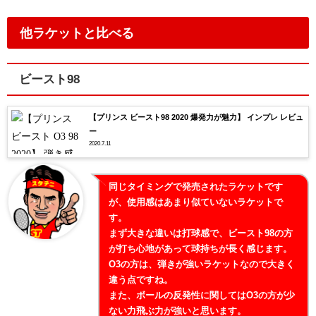
他ラケットと比べる
ビースト98
【プリンス ビースト98 2020 爆発力が魅力】 インプレ レビュ
ー
2020.7.11
同じタイミングで発売されたラケットです
が、使用感はあまり似ていないラケットで
す。
まず大きな違いは打球感で、ビースト98の方
が打ち心地があって球持ちが長く感じます。
O3の方は、弾きが強いラケットなので大きく
違う点ですね。
また、ボールの反発性に関してはO3の方が少
ない力飛ぶ力が強いと思います。