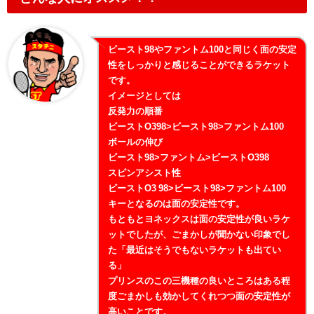
ビースト98やファントム100と同じく面の安定
性をしっかりと感じることができるラケット
です。
イメージとしては
反発力の順番
ビーストO398>ビースト98>ファントム100
ボールの伸び
ビースト98>ファントム>ビーストO398
スピンアシスト性
ビーストO3 98>ビースト98>ファントム100
キーとなるのは面の安定性です。
もともとヨネックスは面の安定性が良いラケ
ットでしたが、ごまかしが聞かない印象でし
た「最近はそうでもないラケットも出てい
る」
プリンスのこの三機種の良いところはある程
度ごまかしも効かしてくれつつ面の安定性が
高いことです。