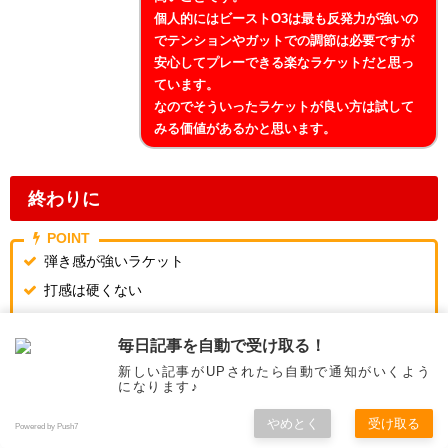
個人的にはビーストO3は最も反発力が強いの
でテンションやガットでの調節は必要ですが
安心してプレーできる楽なラケットだと思っ
ています。
なのでそういったラケットが良い方は試して
みる価値があるかと思います。
終わりに
POINT
弾き感が強いラケット
打感は硬くない
反発力は高い
毎日記事を自動で受け取る！
面の安定性○
新しい記事がUPされたら自動で通知がいくよう
スピンアシスト○
になります♪
ボールの伸びは△
やめとく
受け取る
Powered by Push7