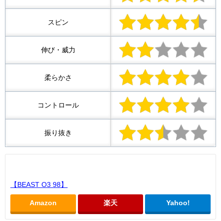
スピン
伸び・威力
柔らかさ
コントロール
振り抜き
【BEAST O3 98】
Amazon
楽天
Yahoo!