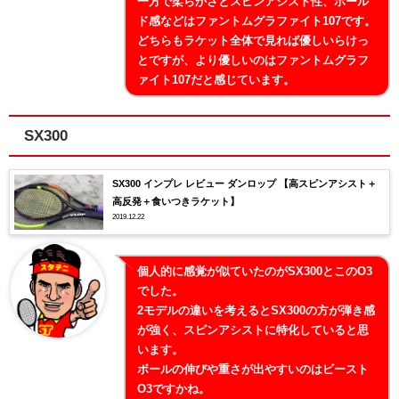
一方で柔らかさとスピンアシスト性、ホール
ド感などはファントムグラファイト107です。
どちらもラケット全体で見れば優しいらけっ
とですが、より優しいのはファントムグラフ
ァイト107だと感じています。
SX300
SX300 インプレ レビュー ダンロップ 【高スピンアシスト＋
高反発＋食いつきラケット】
2019.12.22
個人的に感覚が似ていたのがSX300とこのO3
でした。
2モデルの違いを考えるとSX300の方が弾き感
が強く、スピンアシストに特化していると思
います。
ボールの伸びや重さが出やすいのはビースト
O3ですかね。