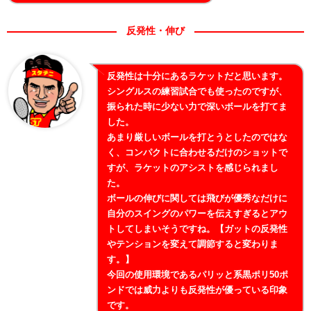
反発性・伸び
反発性は十分にあるラケットだと思います。
シングルスの練習試合でも使ったのですが、
振られた時に少ない力で深いボールを打てま
した。
あまり厳しいボールを打とうとしたのではな
く、コンパクトに合わせるだけのショットで
すが、ラケットのアシストを感じられまし
た。
ボールの伸びに関しては飛びが優秀なだけに
自分のスイングのパワーを伝えすぎるとアウ
トしてしまいそうですね。【ガットの反発性
やテンションを変えて調節すると変わりま
す。】
今回の使用環境であるパリッと系黒ポリ50ポ
ンドでは威力よりも反発性が優っている印象
です。