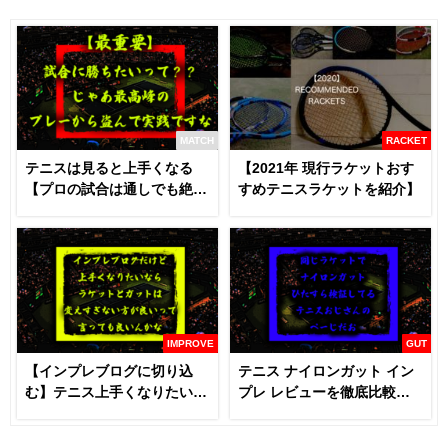
MATCH
RACKET
テニスは見ると上手くなる
【2021年 現行ラケットおす
【プロの試合は通しでも絶対
すめテニスラケットを紹介】
に見るべき】
IMPROVE
GUT
【インプレブログに切り込
テニス ナイロンガット イン
む】テニス上手くなりたいな
プレ レビューを徹底比較
らラケットとガットは変える
【あなたにおすすめはどれ
な！？
だ！！】