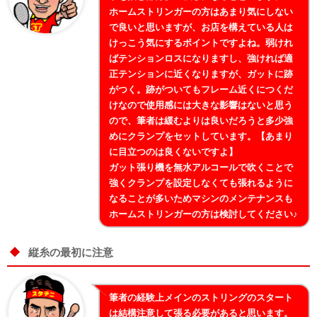
ホームストリンガーの方はあまり気にしない
で良いと思いますが、お店を構えている人は
けっこう気にするポイントですよね。弱けれ
ばテンションロスになりますし、強ければ適
正テンションに近くなりますが、ガットに跡
がつく。跡がついてもフレーム近くにつくだ
けなので使用感には大きな影響はないと思う
ので、筆者は緩むよりは良いだろうと多少強
めにクランプをセットしています。【あまり
に目立つのは良くないですよ】
ガット張り機を無水アルコールで吹くことで
強くクランプを設定しなくても張れるように
なることが多いためマシンのメンテナンスも
ホームストリンガーの方は検討してください♪
縦糸の最初に注意
筆者の経験上メインのストリングのスタート
は結構注意して張る必要があると思います。