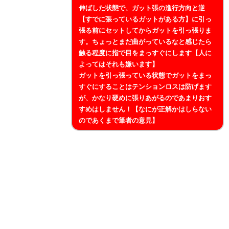
伸ばした状態で、ガット張の進行方向と逆
【すでに張っているガットがある方】に引っ
張る前にセットしてからガットを引っ張りま
す。ちょっとまだ曲がっているなと感じたら
触る程度に指で目をまっすぐにします【人に
よってはそれも嫌います】
ガットを引っ張っている状態でガットをまっ
すぐにすることはテンションロスは防げます
が、かなり硬めに張りあがるのであまりおす
すめはしません！【なにが正解かはしらない
のであくまで筆者の意見】