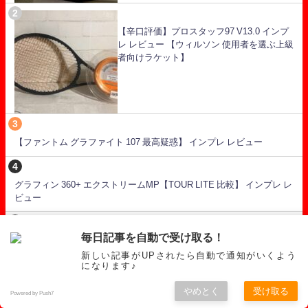
【辛口評価】プロスタッフ97 V13.0 インプ
レ レビュー 【ウィルソン 使用者を選ぶ上級
者向けラケット】
【ファントム グラファイト 107 最高疑惑】 インプレ レビュー
グラフィン 360+ エクストリームMP【TOUR LITE 比較】 インプレ レ
ビュー
毎日記事を自動で受け取る！
Vコア 98 2021 インプレ レビュー【柔らか
くパワーもありスピンもかかる素晴らしい
新しい記事がUPされたら自動で通知がいくよう
になります♪
ラケット】
やめとく
受け取る
Powered by Push7