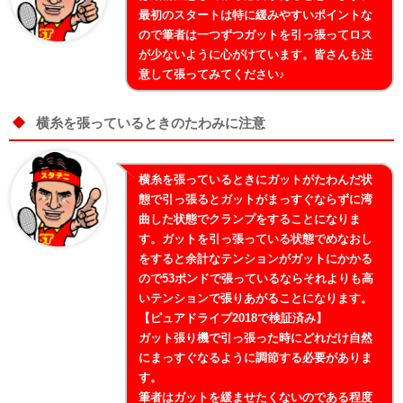
最初のスタートは特に緩みやすいポイントな
ので筆者は一つずつガットを引っ張ってロス
が少ないように心がけています。皆さんも注
意して張ってみてください♪
横糸を張っているときのたわみに注意
横糸を張っているときにガットがたわんだ状
態で引っ張るとガットがまっすぐならずに湾
曲した状態でクランプをすることになりま
す。ガットを引っ張っている状態でめなおし
をすると余計なテンションがガットにかかる
ので53ポンドで張っているならそれよりも高
いテンションで張りあがることになります。
【ピュアドライブ2018で検証済み】
ガット張り機で引っ張った時にどれだけ自然
にまっすぐなるように調節する必要がありま
す。
筆者はガットを緩ませたくないのである程度