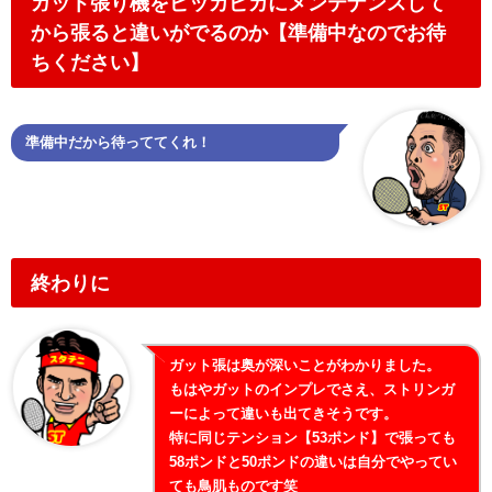
ガット張り機をピッカピカにメンテナンスして
から張ると違いがでるのか【準備中なのでお待
ちください】
準備中だから待っててくれ！
終わりに
ガット張は奥が深いことがわかりました。
もはやガットのインプレでさえ、ストリンガ
ーによって違いも出てきそうです。
特に同じテンション【53ポンド】で張っても
58ポンドと50ポンドの違いは自分でやってい
ても鳥肌ものです笑