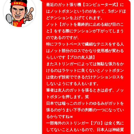
最近のガット張り機【コンピューター式】に
はノットボタンというのがあって、5ポンドほ
どテンションを上げてくれます。
ノット【ガットを最終的に止める結び目のこ
と】をする際にテンションが下がってしまう
のであるのですが、
特にフラットベースで繊細なテニスをする人
はノット部分のロスでかなり使用感が変わる
らしいです【プロの友人談】
またストリンガーによっては無駄な張力をか
けるのはラケットに良くないとノットボタン
は使わず技術でできるだけテンションロスを
しないようにする人もいます。
筆者は友人のガットを張るときは必ず、ノッ
トボタンを押します。笑
日本では端っこのガットのゆるみがガットを
張るのがうまい下手の判断の一つになってい
るからですねｗ
一部海外のストリンガー【プロ】は全く気に
してないこと人もいるので、日本人は神経質