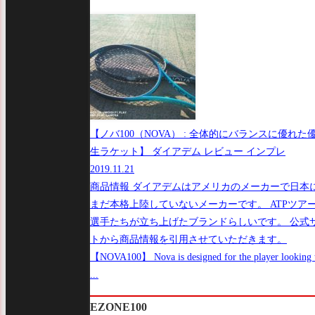
【ノバ100（NOVA） : 全体的にバランスに優れた
生ラケット】 ダイアデム レビュー インプレ
2019.11.21
商品情報 ダイアデムはアメリカのメーカーで日本
まだ本格上陸していないメーカーです。 ATPツア
選手たちが立ち上げたブランドらしいです。 公式
トから商品情報を引用させていただきます。
【NOVA100】 Nova is designed for the player looking 
...
EZONE100