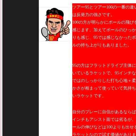
ツアー95とツアー100の一番の違
は反発力の強さです。
100の方が明らかにボールの飛び
感じます。加えてボールのひっか
りも感じ、95では感じなかった
ルの持ち上がりもありました。
95の方はフラットドライブ主体
いているラケットで、95インチ
ではのしっかりした打ち心地＋柔
かさが相まって使っていて気持ち
いラケットです。
自分のプレーに自信があるならば
インチもアシスト面では劣るが、
ールの伸びなどは100よりも出せ
ラケットなので試す価値がありま