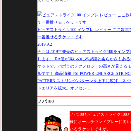
ピュアストライク100 インプレ レビュー ここ数年
一番推せるラケットです
2019.9.2
今回は2019年発売のピュアストライク100をインプ
します。 RA値が高いのに不思議と柔らかさもある
ケットで、バボラのテクノロジーの高さが見える
ルです！ 商品情報 FSI POWER ENLARGE STRING
PATTERN ストリングパターンを上下に広げ、スイ
トエリアを拡大。オフセン...
ノバ100
ノバ100もピュアストライク100
様にオールラウンドプレーに向い
いるラケットですが、