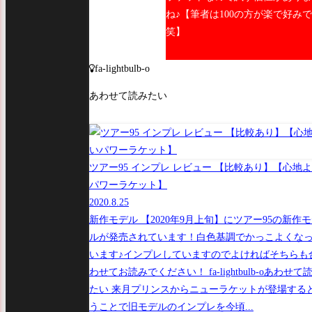
ね♪【筆者は100の方が楽で好み
笑】
fa-lightbulb-o
あわせて読みたい
ツアー95 インプレ レビュー 【比較あり】【心地
パワーラケット】
2020.8.25
新作モデル 【2020年9月上旬】にツアー95の新作
ルが発売されています！白色基調でかっこよくな
います♪インプレしていますのでよければそちらも
わせてお読みでください！ fa-lightbulb-oあわせて
たい 来月プリンスからニューラケットが登場する
うことで旧モデルのインプレを今頃...