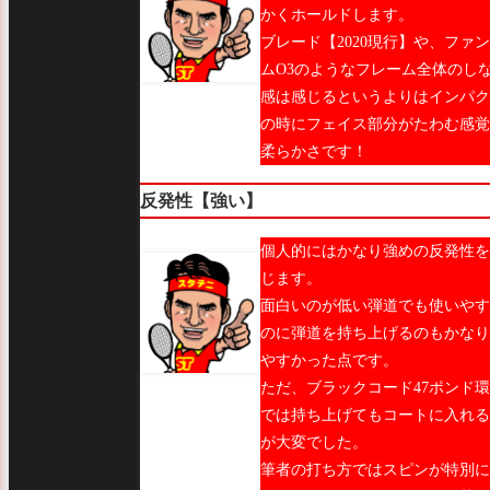
かくホールドします。
ブレード【2020現行】や、ファ
ムO3のようなフレーム全体のし
感は感じるというよりはインパク
の時にフェイス部分がたわむ感覚
柔らかさです！
反発性【強い】
個人的にはかなり強めの反発性を
じます。
面白いのが低い弾道でも使いやす
のに弾道を持ち上げるのもかなり
やすかった点です。
ただ、ブラックコード47ポンド
では持ち上げてもコートに入れる
が大変でした。
筆者の打ち方ではスピンが特別に