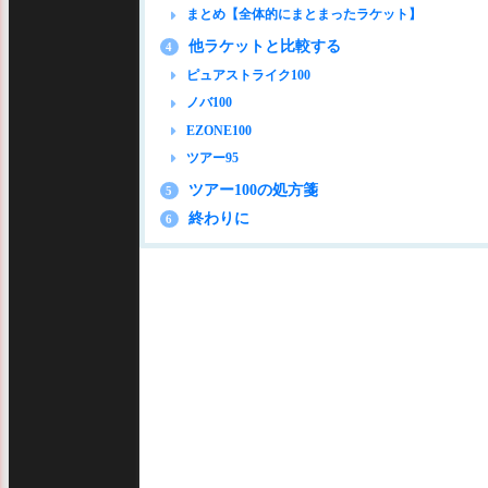
まとめ【全体的にまとまったラケット】
他ラケットと比較する
4
ピュアストライク100
ノバ100
EZONE100
ツアー95
ツアー100の処方箋
5
終わりに
6