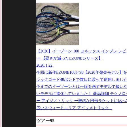
【2020】イーゾーン 100 ヨネックス インプレ レビ
ー 【硬さが減ったEZONEシリーズ】
2020.1.22
今回は新作EZONE100と98【2020年発売モデル】
ラックコード48ポンドで数日に渡って使用しまし
今までのイーゾーンとは一線を画すモデルで扱い
いモデルに進化していました！ 商品詳細 テクノロ
ー アイソメトリック 一般的な円形ラケットに比べ
広いスウィートエリア アイソメトリック...
ツアー95