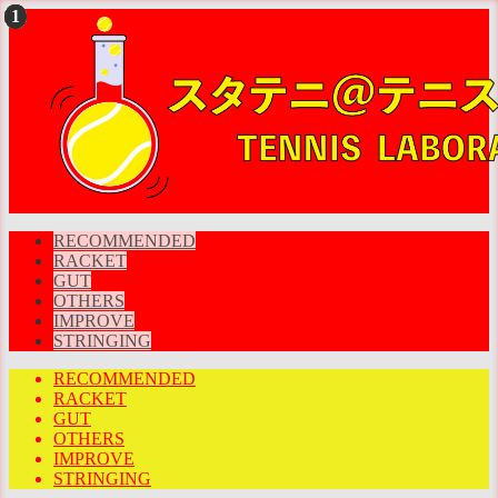
RECOMMENDED
RACKET
GUT
OTHERS
IMPROVE
STRINGING
RECOMMENDED
RACKET
GUT
OTHERS
IMPROVE
STRINGING