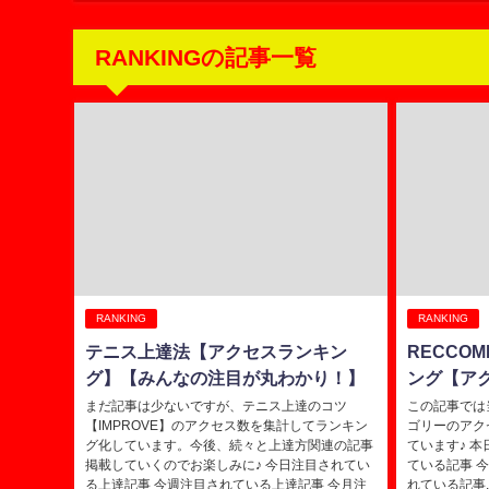
RANKINGの記事一覧
RANKING
RANKING
テニス上達法【アクセスランキン
RECCO
グ】【みんなの注目が丸わかり！】
ング【ア
まだ記事は少ないですが、テニス上達のコツ
この記事では当
【IMPROVE】のアクセス数を集計してランキン
ゴリーのアク
グ化しています。今後、続々と上達方関連の記事
ています♪ 
掲載していくのでお楽しみに♪ 今日注目されてい
ている記事 
る上達記事 今週注目されている上達記事 今月注
れている記事..