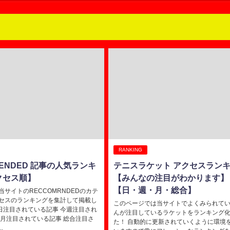
RANKING
MENDED 記事の人気ランキ
テニスラケット アクセスラン
クセス順】
【みんなの注目がわかります】
【日・週・月・総合】
サイトのRECCOMRNDEDのカテ
セスのランキングを集計して掲載し
このページでは当サイトでよくみられて
本日注目されている記事 今週注目され
んが注目しているラケットをランキング
今月注目されている記事 総合注目さ
た！ 自動的に更新されていくように環境
.