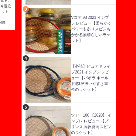
を見るこ
 今週注
ケット
Vコア 98 2021 インプ
StarTENNIS@テニス研究所
レ レビュー【柔らかく
パワーもありスピンも
かかる素晴らしいラケ
ット】
【必読】ピュアドライ
ブ2021 インプレ レビ
ュー 【バボラ ホール
ド感UP扱いやすさ重
視のラケット】
ツアー100 【2020】 イ
ンプレ レビュー 【プ
リンス 高反発高スピン
のラケット】