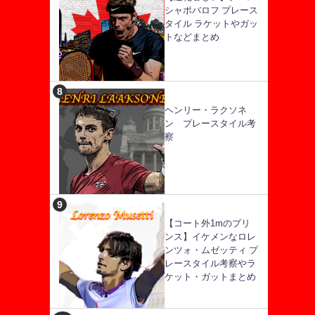
シャポバロフ プレース
タイル ラケットやガッ
トなどまとめ
ヘンリー・ラクソネ
ン プレースタイル考
察
【コート外1mのプリ
ンス】イケメンなロレ
ンツォ・ムゼッティ プ
レースタイル考察やラ
ケット・ガットまとめ