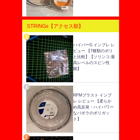
STRINGs【アクセス順】
ハイパーG インプレ レ
ビュー 【7種類のポリ
と比較】【ソリンコ:最
高レベルのスピン性
能】
RPMブラスト インプ
レ レビュー 【柔らか
め高反発・ハイパワー
なバボラのポリガッ
ト】