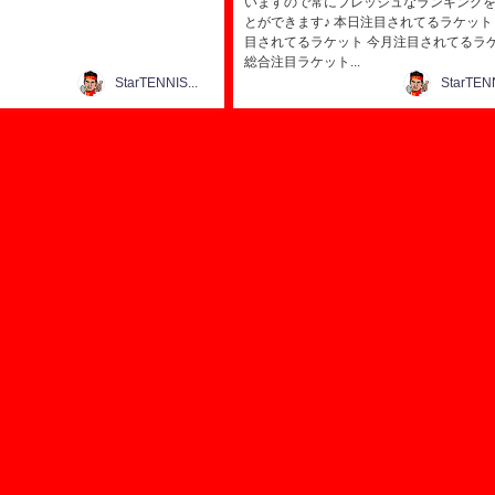
いますので常にフレッシュなランキング
とができます♪ 本日注目されてるラケット
目されてるラケット 今月注目されてるラ
総合注目ラケット...
StarTENNIS@テニス研究所