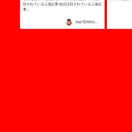
目されている上達記事 総合注目されている上達記
事...
StarTENNIS@テニス研究所