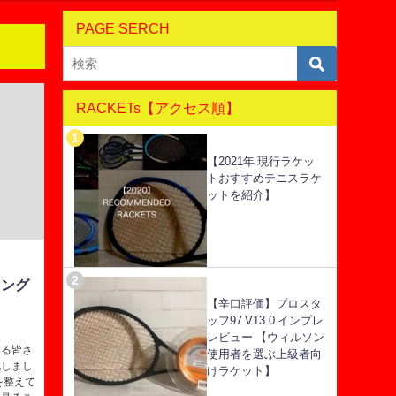
PAGE SERCH
RACKETs【アクセス順】
【2021年 現行ラケッ
トおすすめテニスラケ
ットを紹介】
キング
【辛口評価】プロスタ
ッフ97 V13.0 インプレ
レビュー 【ウィルソン
いる皆さ
使用者を選ぶ上級者向
化しまし
けラケット】
を整えて