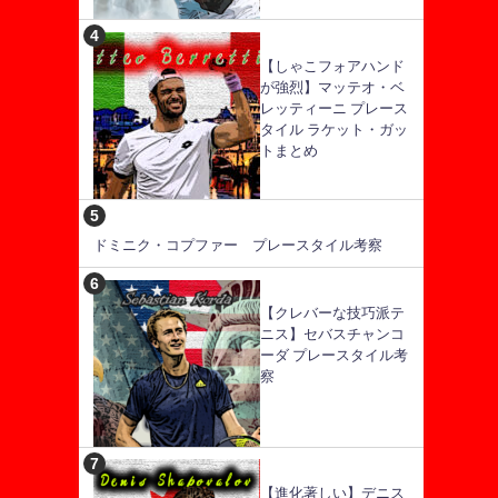
【しゃこフォアハンド
が強烈】マッテオ・ベ
レッティーニ プレース
タイル ラケット・ガッ
トまとめ
ドミニク・コプファー プレースタイル考察
【クレバーな技巧派テ
ニス】セバスチャンコ
ーダ プレースタイル考
察
【進化著しい】デニス