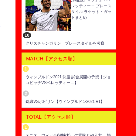
が強烈】マッテオ・ベ
レッティーニ プレース
タイル ラケット・ガッ
トまとめ
の
クリスチャンガリン プレースタイルを考察
MATCH【アクセス順】
ウィンブルドン2021 決勝 試合展開の予想【ジョ
コビッチVSベレッティーニ】
錦織VSポピリン【ウィンブルドン2021 R1】
TOTAL【アクセス順】
テニス ウィッチ(Which) の意味とやり方 飾