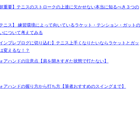
超重要】テニスのストロークの上達に欠かせない本当に知るべき３つの
テニス】 練習環境によって向いているラケット・テンション・ガット
いについて考えてみる
インプレブログに切り込む】テニス上手くなりたいならラケットとガッ
は変えるな！？
ォアハンドの注意点【肩を開きすぎた状態で打たない】
ォアハンドの握り方から打ち方【筆者おすすめのスイングまで】