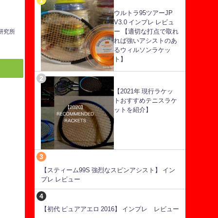
ウルトラ95ツアーJP
V3.0 インプレ レビュ
ー 【適切な打点で取れ
ス研究所
れば強いアシストのあ
るウィルソンラケッ
ト】
【2021年 現行ラケッ
トおすすめテニスラケ
ットを紹介】
【スティーム99S 強烈なスピンアシスト】 イン
プレ レビュー
【初代 ピュアアエロ 2016】 インプレ レビュー