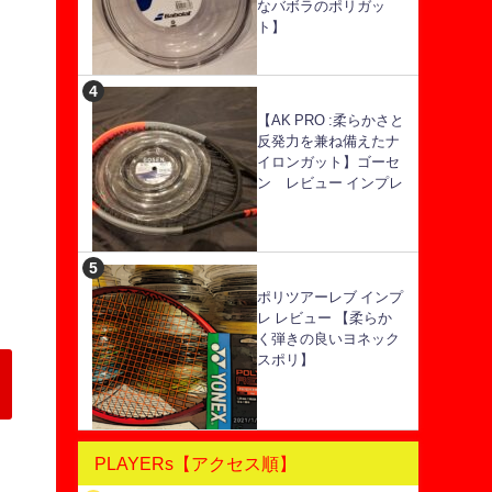
なバボラのポリガッ
ト】
【AK PRO :柔らかさと
反発力を兼ね備えたナ
イロンガット】ゴーセ
ン レビュー インプレ
ポリツアーレブ インプ
レ レビュー 【柔らか
く弾きの良いヨネック
スポリ】
PLAYERs【アクセス順】