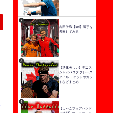
吉田伊織【iori】選手を
考察してみる
【進化著しい】デニス
シャポバロフ プレース
タイル ラケットやガッ
トなどまとめ
し
【しゃこフォアハンド