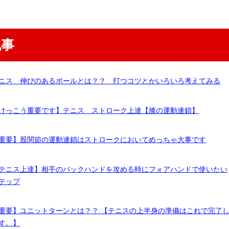
記事
ニス 伸びのあるボールとは？？ 打つコツとかいろいろ考えてみる
けっこう重要です】テニス ストローク上達【膝の運動連鎖】
重要】股関節の運動連鎖はストロークにおいてめっちゃ大事です
テニス上達】相手のバックハンドを攻める時にフォアハンドで使いたい
テップ
重要】ユニットターンとは？？ 【テニスの上半身の準備はこれで完了
す。】