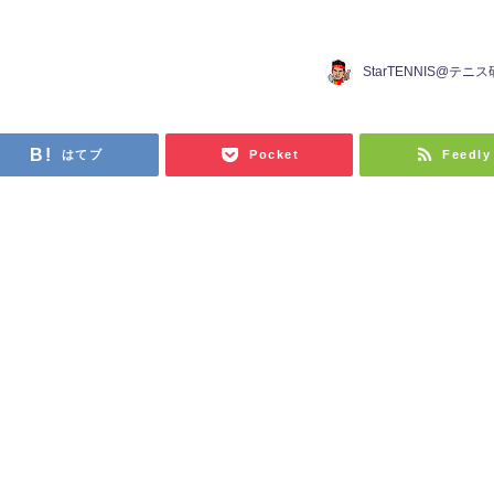
StarTENNIS@テニ
はてブ
Pocket
Feedly