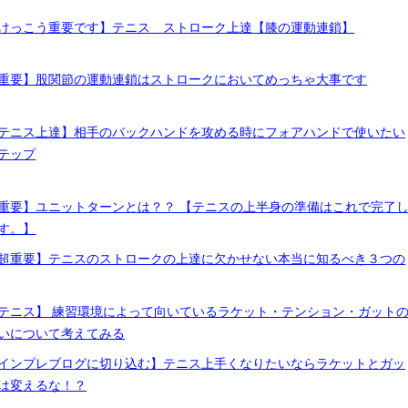
けっこう重要です】テニス ストローク上達【膝の運動連鎖】
重要】股関節の運動連鎖はストロークにおいてめっちゃ大事です
テニス上達】相手のバックハンドを攻める時にフォアハンドで使いたい
テップ
重要】ユニットターンとは？？ 【テニスの上半身の準備はこれで完了
す。】
超重要】テニスのストロークの上達に欠かせない本当に知るべき３つの
テニス】 練習環境によって向いているラケット・テンション・ガット
いについて考えてみる
インプレブログに切り込む】テニス上手くなりたいならラケットとガッ
は変えるな！？