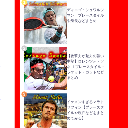
ディエゴ・シュワルツ
マン プレースタイル
や身長などまとめ
【攻撃力が魅力の強い
中堅】ロレンツォ・ソ
し
ネゴ プレースタイル・
ラケット・ガットなど
まとめ
の
イケメンすぎるマラト
サフィン【プレースタ
イルや現在などをまと
めてみる】