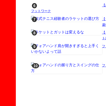
【
フットワーク
【
違
【
ト
フ
フ