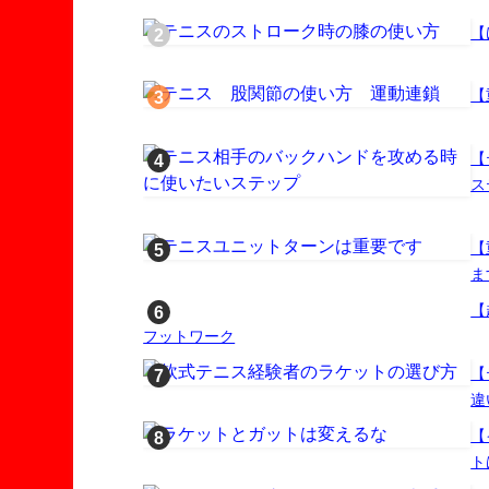
【
【
【
ス
【
ま
【
フットワーク
【
違
【
ト