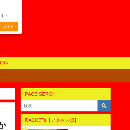
す♪
受け取る
ERS
PAGE SERCH
RACKETs【アクセス順】
か