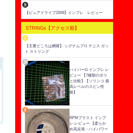
【ピュアドライブ2009】インプレ レビュー
STRINGs【アクセス順】
【主要どころは網羅】 シグナムプロ テニス ガッ
ト ストリング
ハイパーG インプレ レ
ビュー 【7種類のポリ
と比較】【ソリンコ:最
高レベルのスピン性
能】
RPMブラスト インプ
レ レビュー 【柔らか
め高反発・ハイパワー