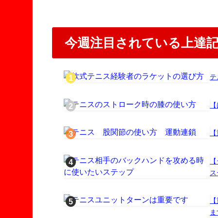
今週注目されている上達
テ
【
【
【
ス
【
ま