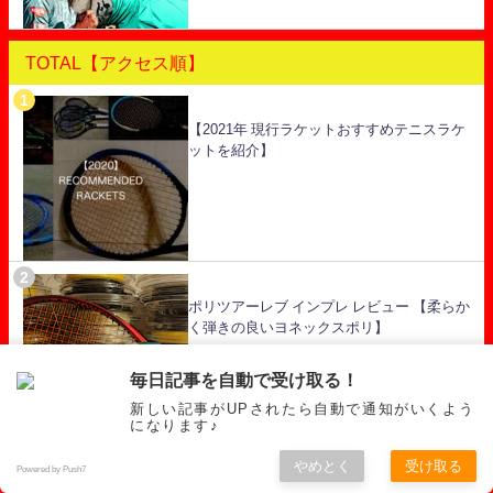
TOTAL【アクセス順】
【2021年 現行ラケットおすすめテニスラケ
ットを紹介】
ポリツアーレブ インプレ レビュー 【柔らか
く弾きの良いヨネックスポリ】
毎日記事を自動で受け取る！
新しい記事がUPされたら自動で通知がいくよう
になります♪
やめとく
受け取る
Powered by Push7
ハイパーG インプレ レビュー 【7種類のポ