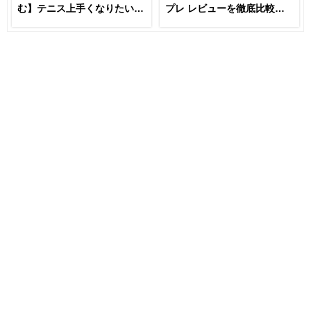
む】テニス上手くなりたいな
プレ レビューを徹底比較
らラケットとガットは変える
【あなたにおすすめはどれ
な！？
だ！！】