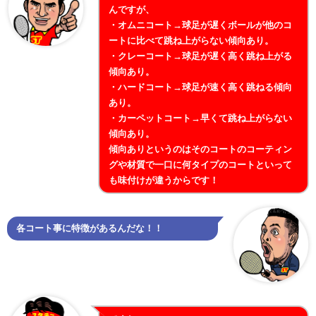
んですが、
・オムニコート→球足が遅くボールが他のコ
ートに比べて跳ね上がらない傾向あり。
・クレーコート→球足が遅く高く跳ね上がる
傾向あり。
・ハードコート→球足が速く高く跳ねる傾向
あり。
・カーペットコート→早くて跳ね上がらない
傾向あり。
傾向ありというのはそのコートのコーティン
グや材質で一口に何タイプのコートといって
も味付けが違うからです！
各コート事に特徴があるんだな！！