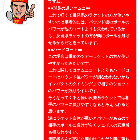
ですね。
■■球足の遅いオムニ■■
これで軽くて反発系のラケットの方が使いや
すいのは筆者的には、バウンド後のボールの
パワーが他のコートよりも失われているか
ら、反発系ラケットの方が楽にボールを飛ば
せるからだと思っています。
■■ハードコート■■
この場合は重めのツアーラケットの方が使い
やすかったみたいです。
これに関してはオムニコートよりもハードコ
ートはバウンド後パワーが損なわれないから
インパクトのタイミングまで相手のショット
のパワーが残りやすいです。
そうなってくると軽い反発系ラケットでは相
手のパワーに負けやすくなると考えられると
思います。
逆にラケット自体が重いとパワーがあるので
相手のボールに負けずらくフェイスの安定感
も得られやすい。
質問者さんが感じた理由はこれだと腑に落ち