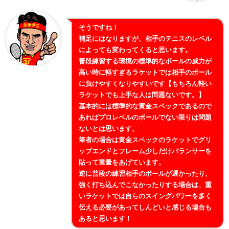
そうですね！
補足にはなりますが、相手のテニスのレベル
によっても変わってくると思います。
普段練習する環境の標準的なボールの威力が
高い時に軽すぎるラケットでは相手のボール
に負けやすくなりやすいです【もちろん軽い
ラケットでも上手な人は問題ないです。】
基本的には標準的な黄金スペックであるので
あればプロレベルのボールでない限りは問題
ないとは思います。
筆者の場合は黄金スペックのラケットでグリ
ップエンドとフレーム少しだけバランサーを
貼って重量をあげています。
逆に普段の練習相手のボールが遅かったり、
強く打ち込んでこなかったりする場合は、重
いラケットでは自らのスイングパワーを多く
伝える必要があってしんどいと感じる場合も
あると思います！