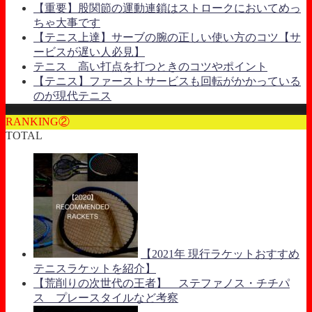
【重要】股関節の運動連鎖はストロークにおいてめっ
ちゃ大事です
【テニス上達】サーブの腕の正しい使い方のコツ【サ
ービスが遅い人必見】
テニス 高い打点を打つときのコツやポイント
【テニス】ファーストサービスも回転がかかっている
のが現代テニス
RANKING②
TOTAL
【2021年 現行ラケットおすすめ
テニスラケットを紹介】
【荒削りの次世代の王者】 ステファノス・チチパ
ス プレースタイルなど考察