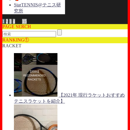
StarTENNIS@テニス研
究所
1
2
3
4
…
15
PAGE SERCH
RANKING①
RACKET
【2021年 現行ラケットおすすめ
テニスラケットを紹介】