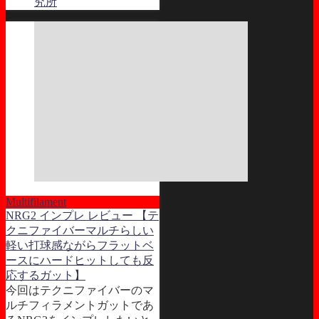
究所
Multifilament
NRG2 インプレ レビュー 【テ
クニファイバーマルチらしい
軽い打球感ながらフラットベ
ースにハードヒットしても反
応するガット】
今回はテクニファイバーのマ
ルチフィラメントガットであ