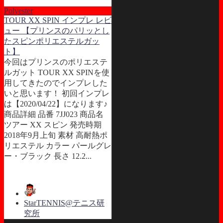
Polyester
TOUR XX SPIN インプレ レビ
ュー 【プリンスのパリッとし
たスピンポリエステルガッ
ト】
今回はプリンスのポリエステ
ルガット TOUR XX SPINを使
用してきたのでインプレした
いと思います！ 初回インプレ
は【2020/04/22】になります♪
商品詳細 品番 7JJ023 商品名
ツアー XX スピン 発売時期
2018年9月上旬 素材 高耐熱ポ
リエステル カラー パールグレ
ー・ブラック 長さ 12.2...
StarTENNIS@テニス研
究所