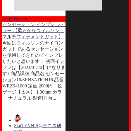
Multifilament
センセーション インプレ レビ
ュー 【柔らかなウィルソン・
マルチフィラメントガット】
今回はウィルソンのナイロン
ガットであるセンセーション
を使用してきたのでインプレ
したいと思います！ 初回イン
プレは【2021/01/20】になりま
す♪ 商品詳細 商品名 センセー
ション16/SENSATION16 品番
WRZ941000 定価 2000円＋税
ゲージ【太さ】 1.30mm カラ
ー ナチュラル 製造国 台...
StarTENNIS@テニス研