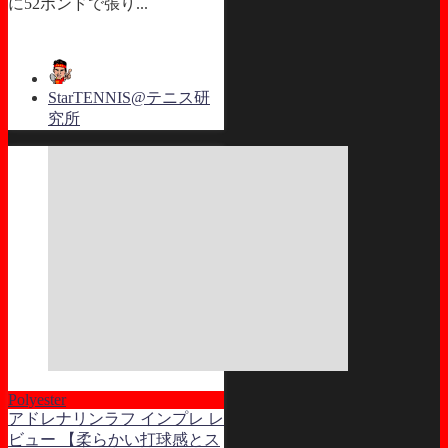
に52ポンドで張り...
StarTENNIS@テニス研
究所
Polyester
アドレナリンラフ インプレ レ
ビュー 【柔らかい打球感とス