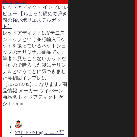
Hard polster
レッドアディクト インプレ レ
ビュー 【ちょっと硬めで弾き
感の強いポリエステルガッ
ト】
レッドアディクトはYテニス
ショップという並行輸入ラケ
ットを扱っているネットショ
ップのオリジナル商品です。
筆者も見たことないガットだ
ったので購入した後にオリジ
ナルということに気づきまし
た笑初回インプレは
【2020/12/05】になります♪ 商
品情報 メーカー ワイバーン
商品名 レッドアディクト ゲー
ジ 1.25mm ...
StarTENNIS@テニス研