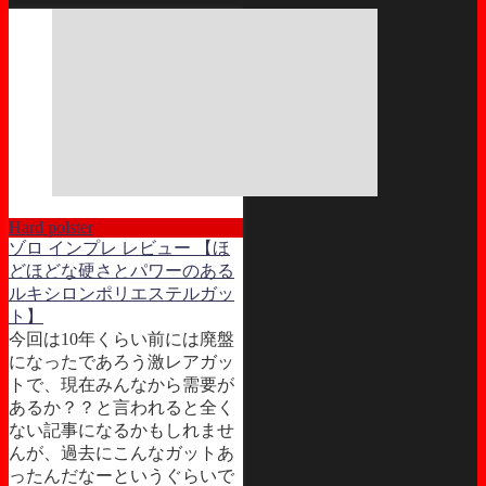
Hard polster
ゾロ インプレ レビュー 【ほ
どほどな硬さとパワーのある
ルキシロンポリエステルガッ
ト】
今回は10年くらい前には廃盤
になったであろう激レアガッ
トで、現在みんなから需要が
あるか？？と言われると全く
ない記事になるかもしれませ
んが、過去にこんなガットあ
ったんだなーというぐらいで