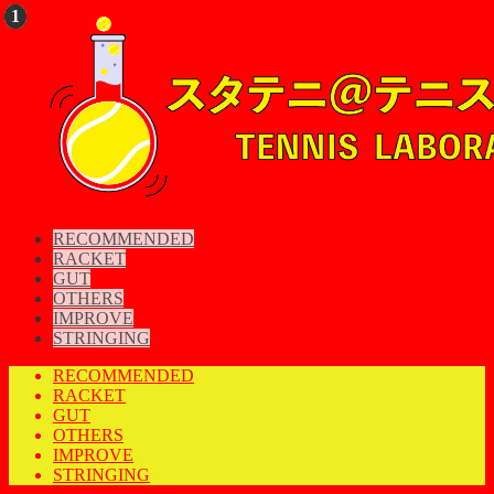
RECOMMENDED
RACKET
GUT
OTHERS
IMPROVE
STRINGING
RECOMMENDED
RACKET
GUT
OTHERS
IMPROVE
STRINGING