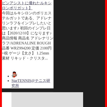
ピンアシストに優れたルキシ
ロンポリガット】
今回はルキシロンのポリエス
テルガットである、アドレナ
リンラフをインプレしたいと
思います♪ 初回のインプレ日
は【2020/12/10】になります♪
商品情報 商品名 アドレナリン
ラフ/ADRENALINE ROUGH
品番 WRZ994200 定価 2100円
+税 ゲージ【太さ】 1.25mm
素材 リキッド・クリスタ...
StarTENNIS@テニス研
究所