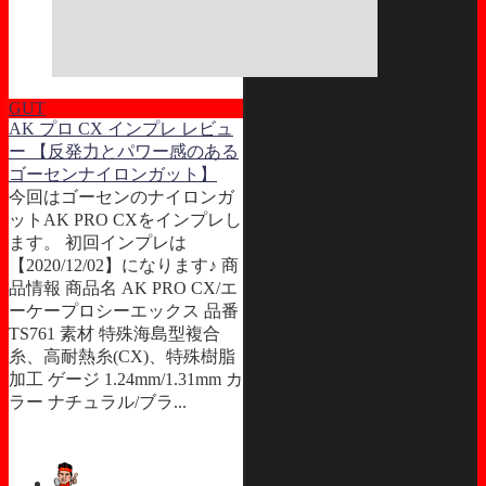
GUT
AK プロ CX インプレ レビュ
ー 【反発力とパワー感のある
ゴーセンナイロンガット】
今回はゴーセンのナイロンガ
ットAK PRO CXをインプレし
ます。 初回インプレは
【2020/12/02】になります♪ 商
品情報 商品名 AK PRO CX/エ
ーケープロシーエックス 品番
TS761 素材 特殊海島型複合
糸、高耐熱糸(CX)、特殊樹脂
加工 ゲージ 1.24mm/1.31mm カ
ラー ナチュラル/ブラ...