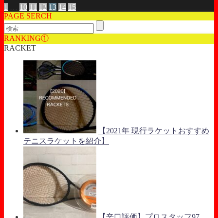
1
…
10
11
12
13
14
15
PAGE SERCH
RANKING①
RACKET
【2021年 現行ラケットおすすめ
テニスラケットを紹介】
【辛口評価】プロスタッフ97