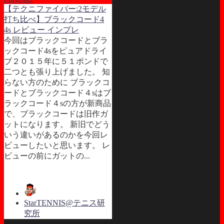
【テクニファイバー:2モデル
打ち比べ】ブラックコード4
4s レビュー インプレ
今回はブラックコードとブラ
ックコード4sをピュアドライ
ブ２０１５年に５１ポンドで
二つとも張り上げました。 知
らない方のために ブラックコ
ードとブラックコード４sはブ
ラックコード４sの方が新商品
で、ブラックコードは旧作ガ
ットになります。 新旧でどう
いう違いがあるのかを今回レ
ビューしたいと思います。 レ
ビューの前にガットの...
StarTENNIS@テニス研
究所