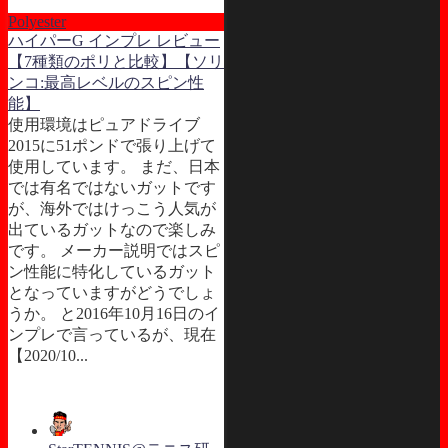
Polyester
ハイパーG インプレ レビュー
【7種類のポリと比較】【ソリ
ンコ:最高レベルのスピン性
能】
使用環境はピュアドライブ
2015に51ポンドで張り上げて
使用しています。 まだ、日本
では有名ではないガットです
が、海外ではけっこう人気が
出ているガットなので楽しみ
です。 メーカー説明ではスピ
ン性能に特化しているガット
となっていますがどうでしょ
うか。 と2016年10月16日のイ
ンプレで言っているが、現在
【2020/10...