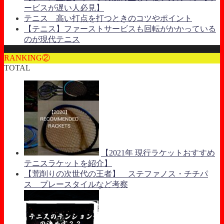
ービスが遅い人必見】
テニス 高い打点を打つときのコツやポイント
【テニス】ファーストサービスも回転がかかっている
のが現代テニス
RANKING②
TOTAL
【2021年 現行ラケットおすすめ
テニスラケットを紹介】
【荒削りの次世代の王者】 ステファノス・チチパ
ス プレースタイルなど考察