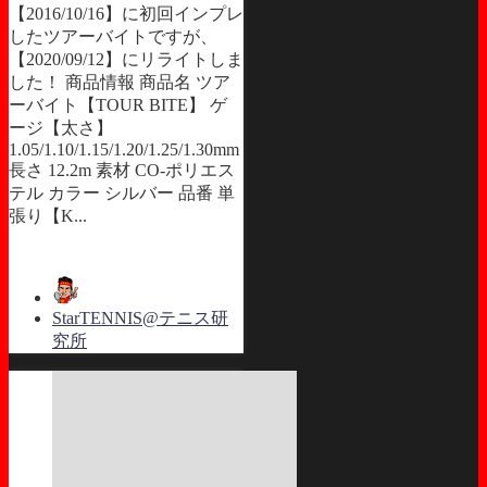
【2016/10/16】に初回インプレ
したツアーバイトですが、
【2020/09/12】にリライトしま
した！ 商品情報 商品名 ツア
ーバイト【TOUR BITE】 ゲ
ージ【太さ】
1.05/1.10/1.15/1.20/1.25/1.30mm
長さ 12.2m 素材 CO-ポリエス
テル カラー シルバー 品番 単
張り【K...
StarTENNIS@テニス研
究所