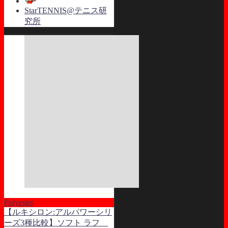
StarTENNIS@テニス研
究所
Polyester
【ルキシロン:アルパワーシリ
ーズ3種比較】ソフト ラフ