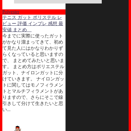
Polyester
テニス ガット ポリステル レ
ビュー 評価 インプレ 感想 最
安値 まとめ
今までに実際に使ったガット
がかなり溜まってきて、初め
て見た人にはかなりわかりず
らくなっていると思いますの
で、 まとめてみたいと思いま
す。 まとめ方はポリエステル
ガット、ナイロンガットに分
けていきます。 ナイロンガッ
トに関してはモノフィラメン
トとマルチフィラメントがあ
りますので、さらにそこで線
引きして分けて生きたいと思
い...