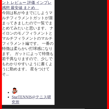
ント レビュー 評価 インプレ
感想 最安値 まとめ
今回は私が今までにしようマ
ルチフィラメントガットが溜
まってきましたので一覧でま
とめてみたいと思います。 ナ
イロンのモノフィラメントと
マルチフィラメントのマルチ
フィラメント編です。 一番の
特徴は柔らかい打球感になり
ます。 ガットによって特徴も
若干異なりますので、少しで
もわかりやすいように書くよ
うに勤めます。 星をつけて
そ...
StarTENNIS@テニス研
究所