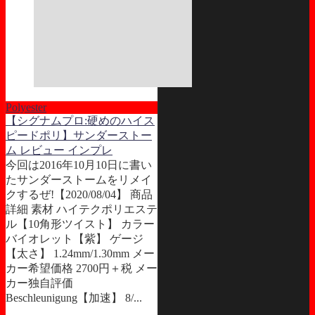
Polyester
【シグナムプロ:硬めのハイス
ピードポリ】サンダーストー
ム レビュー インプレ
今回は2016年10月10日に書い
たサンダーストームをリメイ
クするぜ!【2020/08/04】 商品
詳細 素材 ハイテクポリエステ
ル【10角形ツイスト】 カラー
バイオレット【紫】 ゲージ
【太さ】 1.24mm/1.30mm メー
カー希望価格 2700円＋税 メー
カー独自評価
Beschleunigung【加速】 8/...