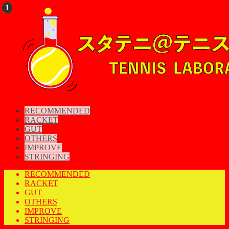
RECOMMENDED
RACKET
GUT
OTHERS
IMPROVE
STRINGING
RECOMMENDED
RACKET
GUT
OTHERS
IMPROVE
STRINGING