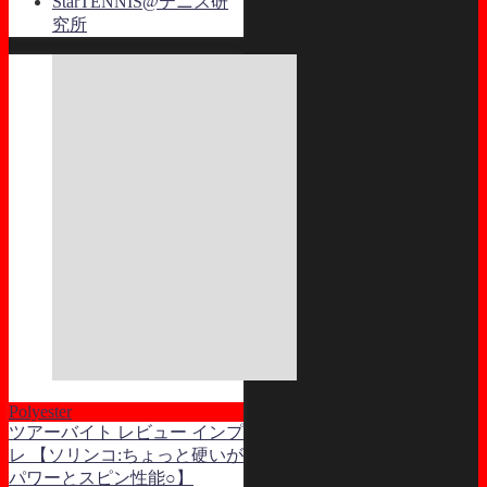
StarTENNIS@テニス研
究所
Polyester
ツアーバイト レビュー インプ
レ 【ソリンコ:ちょっと硬いが
パワーとスピン性能○】