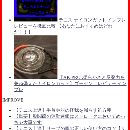
テニス ナイロンガット インプレ
レビューを徹底比較 【あなたにおすすめはどれ
だ！！】
【AK PRO :柔らかさと反発力を
兼ね備えたナイロンガット】ゴーセン レビュー イン
プレ
IMPROVE
【テニス上達】手首や肘の怪我を減らす処方箋
【重要】股関節の運動連鎖はストロークにおいてめっ
ちゃ大事です
【テニス上達】サーブの腕の正しい使い方のコツ【サ