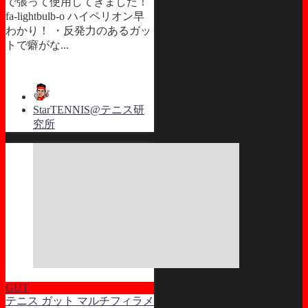
で張って使用してきました！
fa-lightbulb-o ハイペリオン早
わかり！ ・反発力のあるガッ
トで癖がな...
StarTENNIS@テニス研
究所
GUT
テニス ガット マルチフィラメ