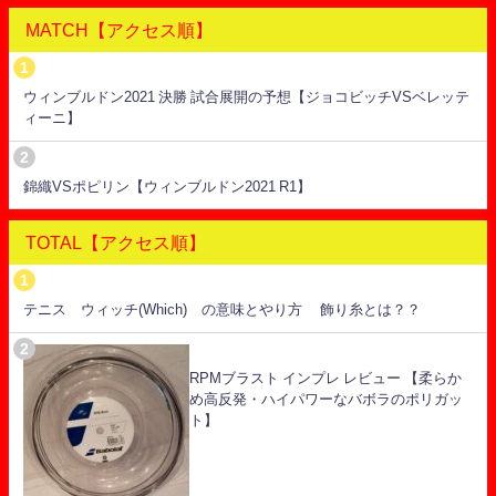
MATCH【アクセス順】
ウィンブルドン2021 決勝 試合展開の予想【ジョコビッチVSベレッテ
ィーニ】
錦織VSポピリン【ウィンブルドン2021 R1】
TOTAL【アクセス順】
テニス ウィッチ(Which) の意味とやり方 飾り糸とは？？
RPMブラスト インプレ レビュー 【柔らか
め高反発・ハイパワーなバボラのポリガッ
ト】