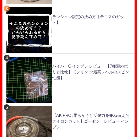
テンション設定の決め方【テニスのガッ
ト】
ハイパーG インプレ レビュー 【7種類のポ
リと比較】【ソリンコ:最高レベルのスピン
性能】
【AK PRO :柔らかさと反発力を兼ね備えた
ナイロンガット】ゴーセン レビュー イン
プレ