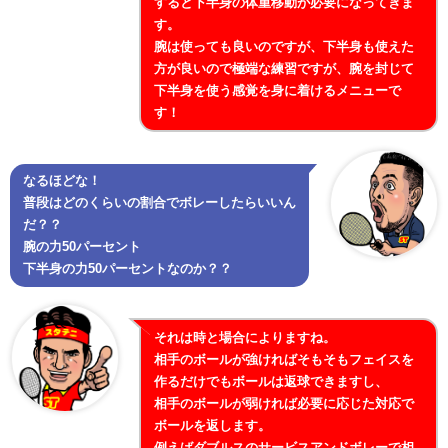
すると下半身の体重移動が必要になってきま
す。
腕は使っても良いのですが、下半身も使えた
方が良いので極端な練習ですが、腕を封じて
下半身を使う感覚を身に着けるメニューで
す！
なるほどな！
普段はどのくらいの割合でボレーしたらいいん
だ？？
腕の力50パーセント
下半身の力50パーセントなのか？？
それは時と場合によりますね。
相手のボールが強ければそもそもフェイスを
作るだけでもボールは返球できますし、
相手のボールが弱ければ必要に応じた対応で
ボールを返します。
例えばダブルスのサービスアンドボレーで相