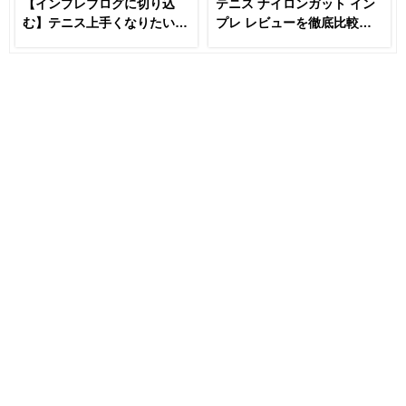
【インプレブログに切り込
テニス ナイロンガット イン
む】テニス上手くなりたいな
プレ レビューを徹底比較
らラケットとガットは変える
【あなたにおすすめはどれ
な！？
だ！！】