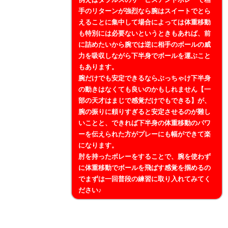
手のリターンが強烈なら腕はスイートでとら
えることに集中して場合によっては体重移動
も特別には必要ないというときもあれば、前
に詰めたいから腕では逆に相手のボールの威
力を吸収しながら下半身でボールを運ぶこと
もあります。
腕だけでも安定できるならぶっちゃけ下半身
の動きはなくても良いのかもしれません【一
部の天才はまじで感覚だけでもできる】が、
腕の振りに頼りすぎると安定させるのが難し
いことと、できれば下半身の体重移動のパワ
ーを伝えられた方がプレーにも幅ができて楽
になります。
肘を持ったボレーをすることで、腕を使わず
に体重移動でボールを飛ばす感覚を掴めるの
でまずは一回普段の練習に取り入れてみてく
ださい♪