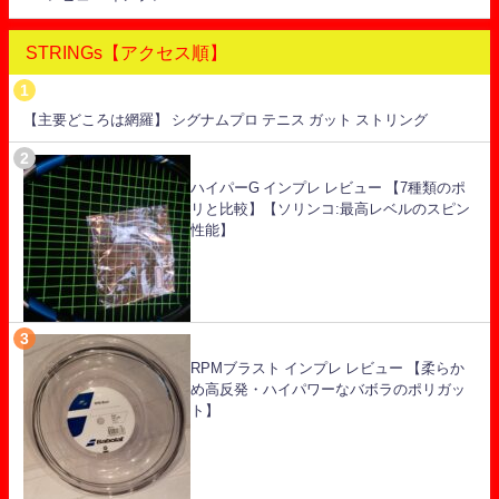
STRINGs【アクセス順】
【主要どころは網羅】 シグナムプロ テニス ガット ストリング
ハイパーG インプレ レビュー 【7種類のポ
リと比較】【ソリンコ:最高レベルのスピン
性能】
RPMブラスト インプレ レビュー 【柔らか
め高反発・ハイパワーなバボラのポリガッ
ト】