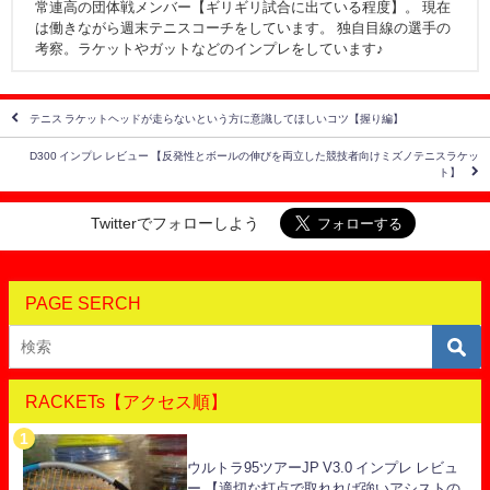
常連高の団体戦メンバー【ギリギリ試合に出ている程度】。 現在
は働きながら週末テニスコーチをしています。 独自目線の選手の
考察。ラケットやガットなどのインプレをしています♪
テニス ラケットヘッドが走らないという方に意識してほしいコツ【握り編】
D300 インプレ レビュー 【反発性とボールの伸びを両立した競技者向けミズノテニスラケッ
ト】
Twitterでフォローしよう
PAGE SERCH
RACKETs【アクセス順】
ウルトラ95ツアーJP V3.0 インプレ レビュ
ー 【適切な打点で取れれば強いアシストの