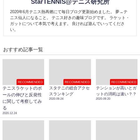
StarTENNIS@テニス研究所
2020年6月テニス熱再燃にて毎日ブログ更新始めました。 夢→テ
ニス仙人になること。 テニス好きの趣味ブログです。 ラケット・
ガットについて本気で考えます。 良ければ遊んでいってくださ
い。
おすすめ記事一覧
RECOMMENDED
RECOMMENDED
RECOMMENDED
テニスラケットのボ
スタテニの総合アクセ
テンションが高いとガ
スランキング
ットの消耗は速い？？
ールの伸びと反発性
2020.09.24
2020.09.20
に関して考察してみ
る
2020.12.24