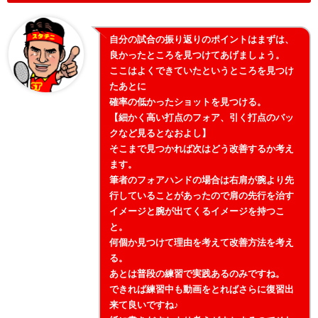
自分の試合の振り返りのポイントはまずは、
良かったところを見つけてあげましょう。
ここはよくできていたというところを見つけ
たあとに
確率の低かったショットを見つける。
【細かく高い打点のフォア、引く打点のバッ
クなど見るとなおよし】
そこまで見つかれば次はどう改善するか考え
ます。
筆者のフォアハンドの場合は右肩が腕より先
行していることがあったので肩の先行を治す
イメージと腕が出てくるイメージを持つこ
と。
何個か見つけて理由を考えて改善方法を考え
る。
あとは普段の練習で実践あるのみですね。
できれば練習中も動画をとればさらに復習出
来て良いですね♪