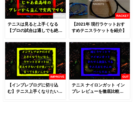
MATCH
RACKET
テニスは見ると上手くなる
【2021年 現行ラケットおす
【プロの試合は通しでも絶対
すめテニスラケットを紹介】
に見るべき】
IMPROVE
GUT
【インプレブログに切り込
テニス ナイロンガット イン
む】テニス上手くなりたいな
プレ レビューを徹底比較
らラケットとガットは変える
【あなたにおすすめはどれ
な！？
だ！！】