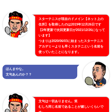
スターテニスが現在のドメイン【ネット上の
住所】を取得したのは2019年12月26日です
【2年更新で次回更新日が2021/12/26になって
います】
つまりは2020/06/03に始まったスターテニス
アカデミーよりも早くスタテニという名前を
使っていたことになります。
ほんまやな。
文句あんのか？？
文句は一切ありません。笑
むしろ同じ名前であることが嬉しいくらいで