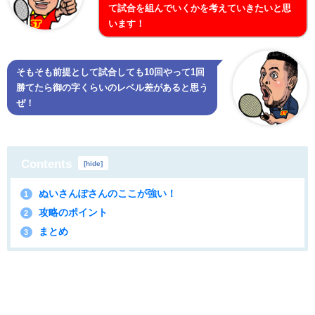
て試合を組んでいくかを考えていきたいと思
います！
そもそも前提として試合しても10回やって1回
勝てたら御の字くらいのレベル差があると思う
ぜ！
Contents
[
hide
]
ぬいさんぽさんのここが強い！
1
攻略のポイント
2
まとめ
3