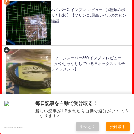
ハイパーG インプレ レビュー 【7種類のポ
リと比較】【ソリンコ:最高レベルのスピン
性能】
エアロンスーパー850 インプレ レビュー
【ややしっかりしているヨネックスマルチ
フィラメント】
毎日記事を自動で受け取る！
テニス ナイロンガット インプレ レビューを
新しい記事がUPされたら自動で通知がいくよう
徹底比較 【あなたにおすすめはどれ
になります♪
だ！！】
やめとく
受け取る
Powered by Push7