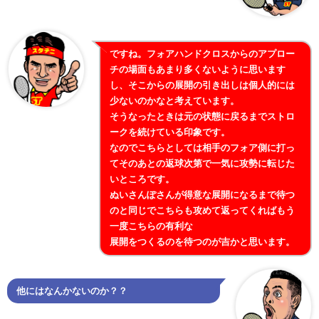
ですね。フォアハンドクロスからのアプロー
チの場面もあまり多くないように思います
し、そこからの展開の引き出しは個人的には
少ないのかなと考えています。
そうなったときは元の状態に戻るまでストロ
ークを続けている印象です。
なのでこちらとしては相手のフォア側に打っ
てそのあとの返球次第で一気に攻勢に転じた
いところです。
ぬいさんぽさんが得意な展開になるまで待つ
のと同じでこちらも攻めて返ってくればもう
一度こちらの有利な
展開をつくるのを待つのが吉かと思います。
他にはなんかないのか？？