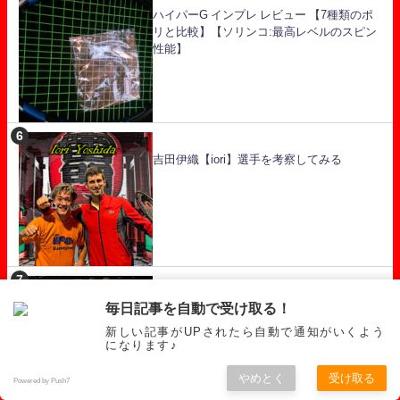
ハイパーG インプレ レビュー 【7種類のポ
リと比較】【ソリンコ:最高レベルのスピン
性能】
吉田伊織【iori】選手を考察してみる
テニス ナイロンガット インプレ レビューを
毎日記事を自動で受け取る！
徹底比較 【あなたにおすすめはどれ
新しい記事がUPされたら自動で通知がいくよう
だ！！】
になります♪
やめとく
受け取る
Powered by Push7