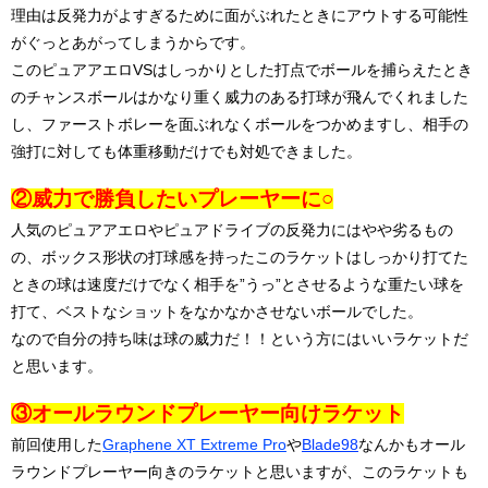
理由は反発力がよすぎるために面がぶれたときにアウトする可能性
がぐっとあがってしまうからです。
このピュアアエロVSはしっかりとした打点でボールを捕らえたとき
のチャンスボールはかなり重く威力のある打球が飛んでくれました
し、ファーストボレーを面ぶれなくボールをつかめますし、相手の
強打に対しても体重移動だけでも対処できました。
②威力で勝負したいプレーヤーに○
人気のピュアアエロやピュアドライブの反発力にはやや劣るもの
の、ボックス形状の打球感を持ったこのラケットはしっかり打てた
ときの球は速度だけでなく相手を”うっ”とさせるような重たい球を
打て、ベストなショットをなかなかさせないボールでした。
なので自分の持ち味は球の威力だ！！という方にはいいラケットだ
と思います。
③オールラウンドプレーヤー向けラケット
前回使用した
Graphene XT Extreme Pro
や
Blade98
なんかもオール
ラウンドプレーヤー向きのラケットと思いますが、このラケットも