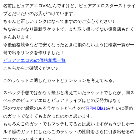
名前はピュアアエロVSなんですけど、ピュアアエロスターストライ
プとだいたいのお店がつけています。
ちゃんと正しいリンクになってますのでご安心ください♪
ちなみにかなり最新ラケットで、まだ取り扱ってない優良店もたく
さんあります。
今後価格競争などで安くなったときに損のないように検索一覧が一
発で出るリンクを作りました！
ピュアアエロVSの価格相場一覧
こちらからご確認ください♪
このラケットに適したガットとテンションを考えてみる。
スペック予想ではかなり飛ぶと考えていたラケットでしたが、同ス
ペックのピュアアエロとピュアドライブほどの反発力はなく
球のつかむ感覚のあるラケットだったので
RPM Blast
みたいに硬め
のガットでなくてもよかったのかと思います。
もちろんこのガットでもマッチしてるとは思いますがもう少しホー
ルド感のガットにしたらこのラケットの性能をさらに引き出せるの
ではないかと感じました。