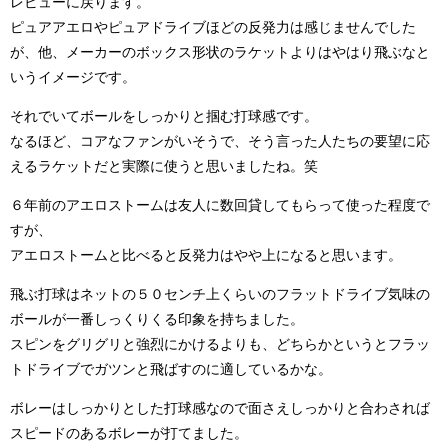
レビューに戻ります。
ピュアアエロやピュアドライブほどの反発力は感じませんでした
が、他、メーカーのボックス形状のラケットよりはやはり飛ぶなと
いうイメージです。
それでいてボールをしっかりと掴む打球感です。
なるほど、コアなファンがいそうで、そう言った人たちの要望に応
えるラケットだと実際に使うと思いましたね。笑
６年前のアエロストームは友人に数回貸してもらって使った程度で
すが、
アエロストームと比べると反発力はやや上になると思います。
飛ぶ打球はネットの５０センチ上くらいのフラットドライブ気味の
ボールが一番しっくりくる印象を持ちました。
スピンをグリグリと強烈にかけるよりも、どちらかというとフラッ
トドライブでガツンと飛ばすのに適しているかな。
ボレーはしっかりとした打球感なので面さえしっかりと合わされば
スピードのあるボレーが打てました。