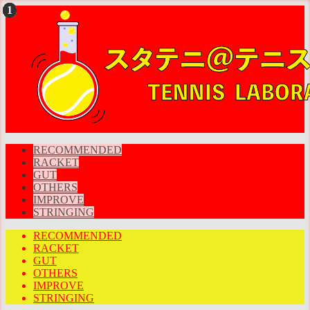
RECOMMENDED
RACKET
GUT
OTHERS
IMPROVE
STRINGING
RECOMMENDED
RACKET
GUT
OTHERS
IMPROVE
STRINGING