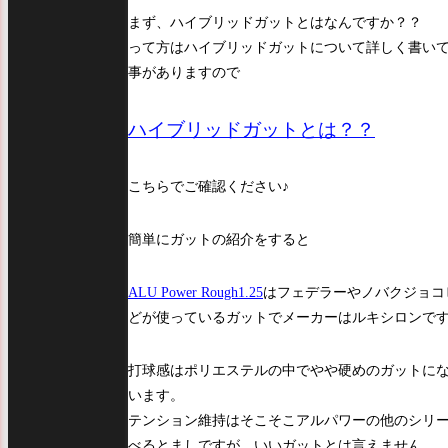
まず、ハイブリッドガットとはなんですか？？
って方はハイブリッドガットについて詳しく書い
事がありますので
ハイブリッドガットとは？？
こちらでご確認ください♪
簡単にガットの紹介をすると
ALU Power Rough1.25
はフェデラーやノバクジョコ
どが使っているガットでメーカーはルキシロンで
打球感はポリエステルの中でやや硬めのガットに
います。
テンション維持はそこそこアルパワーの他のシリ
べるとましですが、いいガットとは言えません。