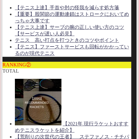
【テニス上達】手首や肘の怪我を減らす処方箋
【重要】股関節の運動連鎖はストロークにおいてめ
っちゃ大事です
【テニス上達】サーブの腕の正しい使い方のコツ
【サービスが遅い人必見】
テニス 高い打点を打つときのコツやポイント
【テニス】ファーストサービスも回転がかかってい
るのが現代テニス
RANKING②
TOTAL
【2021年 現行ラケットおすす
めテニスラケットを紹介】
【荒削りの次世代の王者】 ステファノス・チチパ