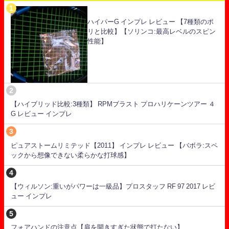
ハイパーG インプレ レビュー 【7種類のポ
リと比較】【ソリンコ:最高レベルのスピン
性能】
【ハイブリッド比較:3種類】 RPMブラスト プロハリケーンツアー ４
G レビュー インプレ
ピュアストームリミテッド【2011】 インプレ レビュー 【バボラ:スペ
ックから想像できない柔らかな打球感】
【ウィルソン:重いがパワーは一級品】プロスタッフ RF 97 2017 レビ
ュー インプレ
フォアハンドの注意点【肩を開きすぎた状態で打たない】