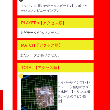
【ソリンコ:硬いがボールスピード○】レボリュ
ーションレビュー インプレ
PLAYERs【アクセス順】
まだデータがありません。
MATCH【アクセス順】
まだデータがありません。
TOTAL【アクセス順】
ハイパーG インプレ レ
ビュー 【7種類のポリ
と比較】【ソリンコ:最
高レベルのスピン性
能】