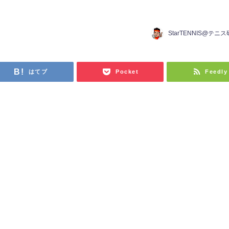
StarTENNIS@テニ
はてブ
Pocket
Feedly