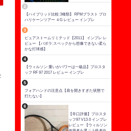
【ハイブリッド比較:3種類】 RPMブラスト プロ
ハリケーンツアー ４G レビュー インプレ
ピュアストームリミテッド【2011】 インプレ レ
ビュー 【バボラ:スペックから想像できない柔ら
かな打球感】
【ウィルソン:重いがパワーは一級品】プロスタ
ッフ RF 97 2017 レビュー インプレ
使
フォアハンドの注意点【肩を開きすぎた状態で
打たない】
【辛口評価】プロスタ
ッフ97 V13.0 インプレ
レビュー 【ウィルソン
使用者を選ぶ上級者向