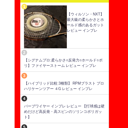
【ウィルソン・NXT】
っ
最大級の柔らかさとホ
ールド感のあるガット
レビュー インプレ
【シグナムプロ:柔らかさ○反発力○ホールド○ポ
リ】ファイヤーストーム レビュー インプレ
【ハイブリッド比較:3種類】 RPMブラスト プロ
ハリケーンツアー ４G レビュー インプレ
バーブワイヤー インプレ レビュー 【打球感は硬
めだけど高反発・高スピンのソリンコポリガッ
ト】