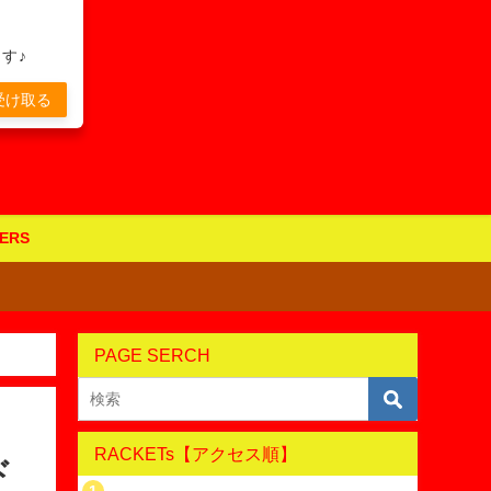
す♪
受け取る
ERS
PAGE SERCH
RACKETs【アクセス順】
ド