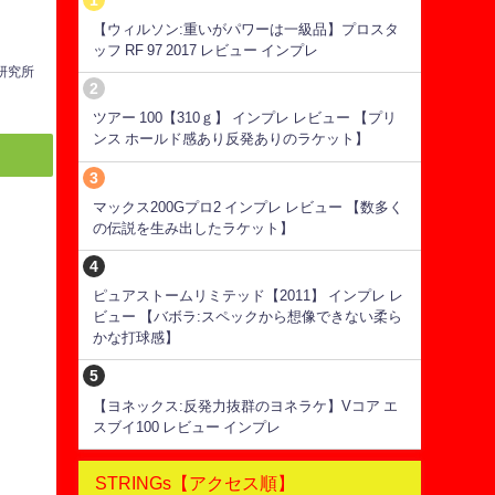
【ウィルソン:重いがパワーは一級品】プロスタ
ッフ RF 97 2017 レビュー インプレ
ス研究所
ツアー 100【310ｇ】 インプレ レビュー 【プリ
ンス ホールド感あり反発ありのラケット】
マックス200Gプロ2 インプレ レビュー 【数多く
の伝説を生み出したラケット】
ピュアストームリミテッド【2011】 インプレ レ
ビュー 【バボラ:スペックから想像できない柔ら
かな打球感】
【ヨネックス:反発力抜群のヨネラケ】Vコア エ
スブイ100 レビュー インプレ
STRINGs【アクセス順】