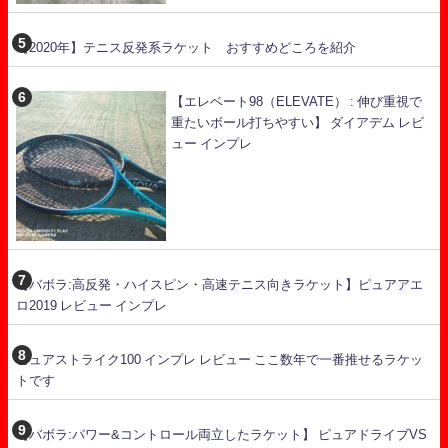
【2020年】テニス反発系ラケット おすすめどころを紹介
【エレベート98（ELEVATE） : 伸び重視で
重たいボール打ちやすい】 ダイアデム レビ
ュー インプレ
【バボラ:高反発・ハイスピン・高速テニス向きラケット】ピュアアエ
ロ2019 レビュー インプレ
ピュアストライク100 インプレ レビュー ここ数年で一番推せるラケッ
トです
【バボラ:パワー&コントロール両立したラケット】 ピュアドライブVS