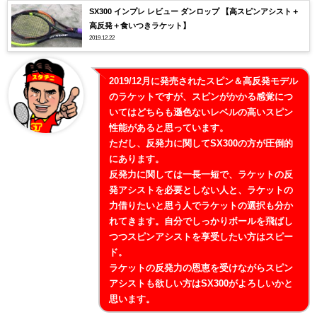
SX300 インプレ レビュー ダンロップ 【高スピンアシスト＋
高反発＋食いつきラケット】
2019.12.22
2019/12月に発売されたスピン＆高反発モデル
のラケットですが、スピンがかかる感覚につ
いてはどちらも遜色ないレベルの高いスピン
性能があると思っています。
ただし、反発力に関してSX300の方が圧倒的
にあります。
反発力に関しては一長一短で、ラケットの反
発アシストを必要としない人と、ラケットの
力借りたいと思う人でラケットの選択も分か
れてきます。自分でしっかりボールを飛ばし
つつスピンアシストを享受したい方はスピー
ド。
ラケットの反発力の恩恵を受けながらスピン
アシストも欲しい方はSX300がよろしいかと
思います。