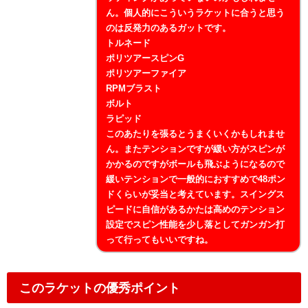
ん。個人的にこういうラケットに合うと思う
のは反発力のあるガットです。
トルネード
ポリツアースピンG
ポリツアーファイア
RPMブラスト
ボルト
ラピッド
このあたりを張るとうまくいくかもしれませ
ん。またテンションですが緩い方がスピンが
かかるのですがボールも飛ぶようになるので
緩いテンションで一般的におすすめで48ポン
ドくらいが妥当と考えています。スイングス
ピードに自信があるかたは高めのテンション
設定でスピン性能を少し落としてガンガン打
って行ってもいいですね。
このラケットの優秀ポイント