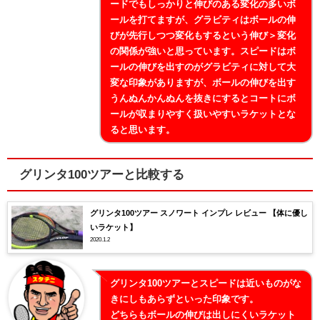
ードでもしっかりと伸びのある変化の多いボ
ールを打てますが、グラビティはボールの伸
びが先行しつつ変化もするという伸び＞変化
の関係が強いと思っています。スピードはボ
ールの伸びを出すのがグラビティに対して大
変な印象がありますが、ボールの伸びを出す
うんぬんかんぬんを抜きにするとコートにボ
ールが収まりやすく扱いやすいラケットとな
ると思います。
グリンタ100ツアーと比較する
グリンタ100ツアー スノワート インプレ レビュー 【体に優し
いラケット】
2020.1.2
グリンタ100ツアーとスピードは近いものがな
きにしもあらずといった印象です。
どちらもボールの伸びは出しにくいラケット