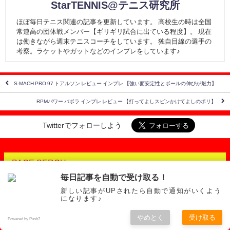
StarTENNIS@テニス研究所
ほぼ毎日テニス関連の記事を更新しています。 高校生の時は全国
常連高の団体戦メンバー【ギリギリ試合に出ている程度】。 現在
は働きながら週末テニスコーチをしています。 独自目線の選手の
考察。ラケットやガットなどのインプレをしています♪
S-MACH PRO 97 トアルソン レビュー インプレ 【強い面安定性とボールの伸びが魅力】
RPMパワー バボラ インプレ レビュー 【打ってよしスピンかけてよしのポリ】
Twitterでフォローしよう
PAGE SERCH
毎日記事を自動で受け取る！
新しい記事がUPされたら自動で通知がいくよう
になります♪
RACKETs【アクセス順】
やめとく
受け取る
Powered by Push7