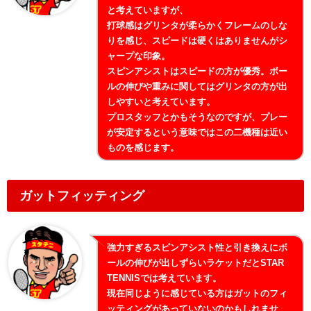
と考えていますが、
打球感はグリンタが柔らかくフレームのしな
りを感じ、スピードは硬くはありませんがシ
ャープな印象。
スピンアシストはスピードの方が優秀。ボー
ルの伸びや重みに関してはグリンタの方が出
しやすいと考えています。
プロスタッフとかもそうなのですが、プレー
が安定するという意味ではこの二機種は近い
ものを感じます。
ガットフィッティング
強力すぎるスピンアシスト性と引き換えにボ
ールの伸びが出しずらいラケットだとSTAR
TENNISでは考えています。
現在同じように感じている方はガットのフィ
ッティングがあっていないのかもしれませ