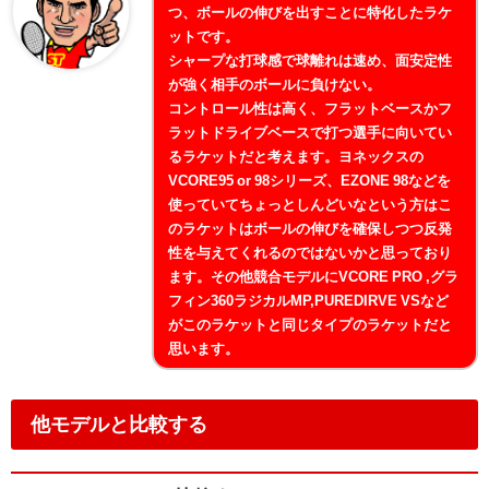
つ、ボールの伸びを出すことに特化したラケ
ットです。
シャープな打球感で球離れは速め、面安定性
が強く相手のボールに負けない。
コントロール性は高く、フラットベースかフ
ラットドライブベースで打つ選手に向いてい
るラケットだと考えます。ヨネックスの
VCORE95 or 98シリーズ、EZONE 98などを
使っていてちょっとしんどいなという方はこ
のラケットはボールの伸びを確保しつつ反発
性を与えてくれるのではないかと思っており
ます。その他競合モデルにVCORE PRO ,グラ
フィン360ラジカルMP,PUREDIRVE VSなど
がこのラケットと同じタイプのラケットだと
思います。
他モデルと比較する