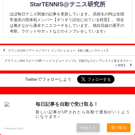
StarTENNIS@テニス研究所
ほぼ毎日テニス関連の記事を更新しています。 高校生の時は全国
常連高の団体戦メンバー【ギリギリ試合に出ている程度】。 現在
は働きながら週末テニスコーチをしています。 独自目線の選手の
考察。ラケットやガットなどのインプレをしています♪
グリンタ100ツアー スノワート インプレ レビュー 【体に優しいラケット】
グラフィン360 スピードMP ヘッド レビュー インプレ 【強力なスピンアシストと収まるラケッ
ト特性】
Twitterでフォローしよう
PAGE SERCH
毎日記事を自動で受け取る！
新しい記事がUPされたら自動で通知がいくよう
になります♪
やめとく
受け取る
RACKETs【アクセス順】
Powered by Push7