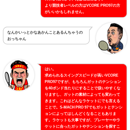
より競技者レベルの方はVCORE PRO97の方
がいいかもしれません。
なんかいっとかなあかんことあるんちゃうの
おっちゃん
はい。
求められるスイングスピードが高いVCORE
PRO97ですが、もちろんガットのテンション
を40ポンド当たりにすることで扱いやすくな
りますし、ガットの素材によっても変わって
きます。これはどんなラケットにでも言える
ことで。S-MACH PRO 97でもガットとテンシ
ョンによってはしんどくなることもありま
す。ラケットも大事ですが、プレーヤーやラ
ケットに合ったガットやテンションを探すこ