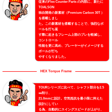
従来のFlex Counter Parts の内部に、新たに
TOALSON
独自開発の新素材（Premium Carbon 30T ）
を搭載しまし
た。この新素材を搭載することで、強烈なボ
ールを打ち返
す際に起きるフレーム上部のブレを軽減し、
コントロール
性能を更に高め、プレーヤーがイメージする
ボールが打ち
やすくなりました。
HEX Torque Frame
TOURシリーズに比べて、シャフト部分を2.5
㎜削り、
21.0mmに設計。空気抵抗を最小限に抑えた
設計にしてい
る為、自動的にスイングスピードが上がり、