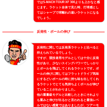
ではS-MACH TOUR XF 300よりも上かなと感
じます。ラケット全体で見た時、打球感とし
てはシャープで球離れの速いラケットになる
でしょう。
反発性・ボールの伸び
反発性に関しては反発系ラケットと比べると
抑えられているでしょう。
ですが、競技者用モデルとしては十分に反発
性があり、少ないスイングパワーでしっかり
とボールを飛ばしてくれるラケットです。ボ
ールの伸びに関してはフラットドライブ気味
にするどいボールの時に持ち味を出してくれ
るラケットでとても気持ちよくボールが伸び
ていることがわかりました。
他の重量級モデルと比較したときにそれより
も重みと伸びが出るかと言われると最強レベ
ルではない感覚ではありましたが、ツアーモ