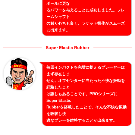
ボールに更な
るパワーを与えることに成功しました。フレ
ームシャフト
の触り心ちも良く、ラケット操作がスムーズ
に出来ます。
Super Elastic Rubber
毎回インパクトを完璧に捉えるプレーヤーは
まず存在しま
せん。オフセンターに当たった不快な振動を
経験したこと
は誰しもあることです。PROシリーズに
Super Elastic
Rubberを搭載したことで、そんな不快な振動
を吸収し快
適なプレーを維持することが出来ます。