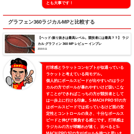
とも大事です！
グラフェン360ラジカルMPと比較する
【ヘッド:振り抜きは最高レベル。競技者には最高？？】 ラジ
カル グラフィン 360 MP レビュー インプレ
2019.9.11
打球感とラケットコンセプトが似通っている
ラケットと考えている両モデル。
個人的にボールスピードが出やすいのはラジ
カルの方でボールが暴れやすいけど扱いこな
すことができればこっちの方が競技者として
は一歩上に行ける印象。S-MACH PRO 97の方
はボールスピードでは劣っているけど面の安
定性とコントロールの良さ、十分なボールス
ピードと伸びで勝負する感じです。打球感は
ラジカルの方が球離れが速く、比べるとS-
MACH PRO 97の方がボールを持つと思いま