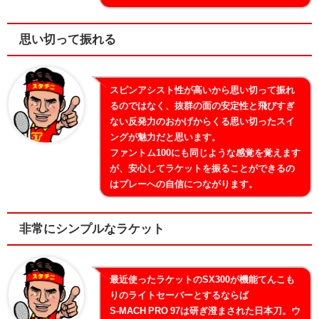
思い切って振れる
スピンアシスト性が高いから思い切って振れ
るのではなく、抜群の面の安定性と飛びすぎ
ない反発力のおかげからくる思い切ったスイ
ングが魅力だと思います。
ファントム100にも同じような感覚を覚えます
が、安心してラケットを振ることができるの
はプレーへの自信につながります。
非常にシンプルなラケット
最近使ったラケットのSX300が機能てんこも
りのライトセーバーとするならば
S-MACH PRO 97は研ぎ澄まされた日本刀。ウ