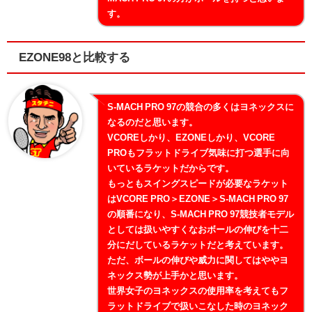
す。
EZONE98と比較する
S-MACH PRO 97の競合の多くはヨネックスに
なるのだと思います。
VCOREしかり、EZONEしかり、VCORE
PROもフラットドライブ気味に打つ選手に向
いているラケットだからです。
もっともスイングスピードが必要なラケット
はVCORE PRO＞EZONE＞S-MACH PRO 97
の順番になり、S-MACH PRO 97競技者モデル
としては扱いやすくなおボールの伸びを十二
分にだしているラケットだと考えています。
ただ、ボールの伸びや威力に関してはややヨ
ネックス勢が上手かと思います。
世界女子のヨネックスの使用率を考えてもフ
ラットドライブで扱いこなした時のヨネック