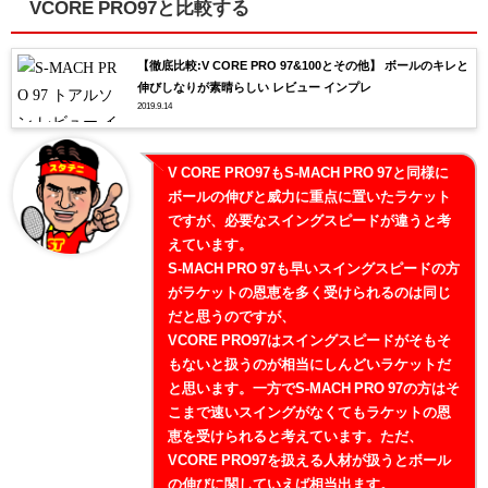
VCORE PRO97と比較する
【徹底比較:V CORE PRO 97&100とその他】 ボールのキレと
伸びしなりが素晴らしい レビュー インプレ
2019.9.14
V CORE PRO97もS-MACH PRO 97と同様に
ボールの伸びと威力に重点に置いたラケット
ですが、必要なスイングスピードが違うと考
えています。
S-MACH PRO 97も早いスイングスピードの方
がラケットの恩恵を多く受けられるのは同じ
だと思うのですが、
VCORE PRO97はスイングスピードがそもそ
もないと扱うのが相当にしんどいラケットだ
と思います。一方でS-MACH PRO 97の方はそ
こまで速いスイングがなくてもラケットの恩
恵を受けられると考えています。ただ、
VCORE PRO97を扱える人材が扱うとボール
の伸びに関していえば相当出ます。