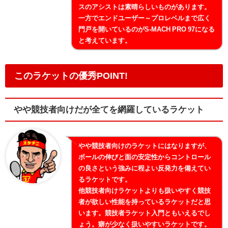
スのアシストは素晴らしいものがあります。
一方でエンドユーザー～プロレベルまで広く
門戸を開いているのがS-MACH PRO 97になる
と考えています。
このラケットの優秀POINT!
やや競技者向けだが全てを網羅しているラケット
やや競技者向けのラケットにはなりますが、
ボールの伸びと面の安定性からコントロール
の良さという強みに程よい反発力を備えてい
るラケットです。
他競技者向けラケットよりも扱いやすく競技
者が欲しい性能を持っているラケットだと思
います。競技者ラケット入門ともいえるでし
ょう。癖が少なく扱いやすいラケットです。