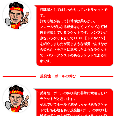
打球感としてはしっかりしているラケットで
す。
打ち心地があって打球感は柔らかい。
フレームがしなる感覚はなくマイルドな打球
感を実現しているラケットです。メンブレが
少ないラケットとしてXF300【トアルソン】
を紹介しましたが同じような感覚でありなが
ら柔らかさをさらに追求したようなラケット
で、パワーアシストのあるラケットである印
象です。
反発性・ボールの伸び
反発性、ボールの伸び共に非常に素晴らしい
ラケットだと思います。
それでいてホールド感がしっかりあるラケッ
トで打ち心地もあり反発性+ボールの伸び+打
球感の柔らかさが高いレベルでバランスを取