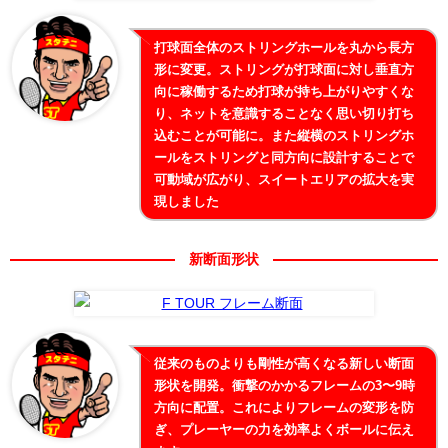
打球面全体のストリングホールを丸から長方
形に変更。ストリングが打球面に対し垂直方
向に稼働するため打球が持ち上がりやすくな
り、ネットを意識することなく思い切り打ち
込むことが可能に。また縦横のストリングホ
ールをストリングと同方向に設計することで
可動域が広がり、スイートエリアの拡大を実
現しました
新断面形状
従来のものよりも剛性が高くなる新しい断面
形状を開発。衝撃のかかるフレームの3〜9時
方向に配置。これによりフレームの変形を防
ぎ、プレーヤーの力を効率よくボールに伝え