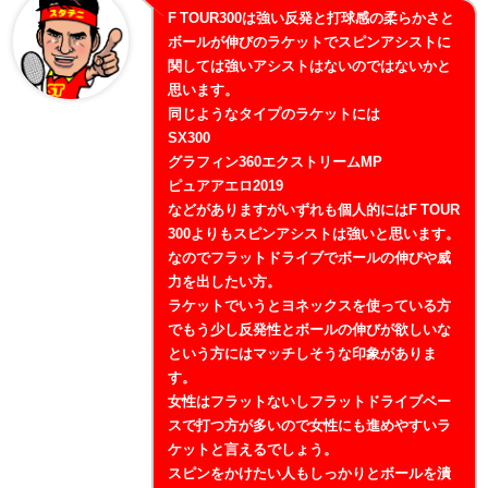
F TOUR300は強い反発と打球感の柔らかさと
ボールが伸びのラケットでスピンアシストに
関しては強いアシストはないのではないかと
思います。
同じようなタイプのラケットには
SX300
グラフィン360エクストリームMP
ピュアアエロ2019
などがありますがいずれも個人的にはF TOUR
300よりもスピンアシストは強いと思います。
なのでフラットドライブでボールの伸びや威
力を出したい方。
ラケットでいうとヨネックスを使っている方
でもう少し反発性とボールの伸びが欲しいな
という方にはマッチしそうな印象がありま
す。
女性はフラットないしフラットドライブベー
スで打つ方が多いので女性にも進めやすいラ
ケットと言えるでしょう。
スピンをかけたい人もしっかりとボールを潰