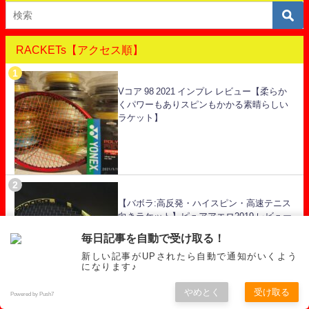
RACKETs【アクセス順】
Vコア 98 2021 インプレ レビュー【柔らか
くパワーもありスピンもかかる素晴らしい
ラケット】
【バボラ:高反発・ハイスピン・高速テニス
向きラケット】ピュアアエロ2019 レビュー
インプレ
毎日記事を自動で受け取る！
新しい記事がUPされたら自動で通知がいくよう
になります♪
やめとく
受け取る
Powered by Push7