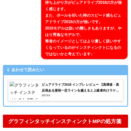
持ち上がり方がピュアドライブ2018の方が強
く感じます。
また、ボールを叩いた時のスピード感もピュ
アドライブ2018の方が強いです。
2018モデルは扱いの難しさもありますが、や
はり秀逸なモデルで、
筆者のイメージとしてはより優しく扱いやす
くなっているのがインスティンクトになるの
ではないかと考えています♪
あわせて読みたい
ピュアドライブ2018 インプレ レビュー 【高弾道・高
反発ある意味一定ラインを越えると上級者向けラケッ
2017.8.5
ト】
グラフィンタッチインスティンクトMPの処方箋