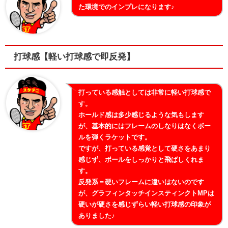
た環境でのインプレになります♪
打球感【軽い打球感で即反発】
打っている感触としては非常に軽い打球感で
す。
ホールド感は多少感じるような気もします
が、基本的にはフレームのしなりはなくボー
ルを弾くラケットです。
ですが、打っている感覚として硬さをあまり
感じず、ボールをしっかりと飛ばしくれま
す。
反発系＝硬いフレームに違いはないのです
が、グラフィンタッチインスティンクトMPは
硬いが硬さを感じずらい軽い打球感の印象が
ありました♪