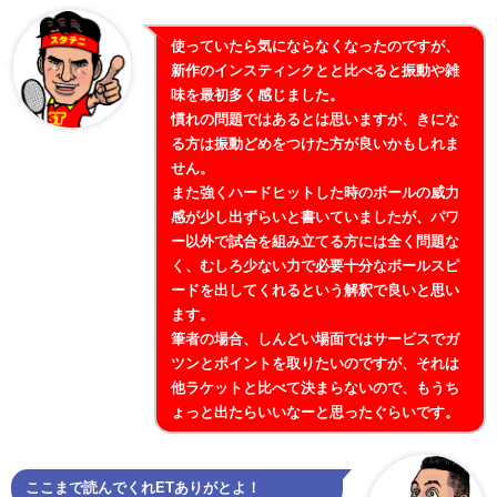
使っていたら気にならなくなったのですが、
新作のインスティンクとと比べると振動や雑
味を最初多く感じました。
慣れの問題ではあるとは思いますが、きにな
る方は振動どめをつけた方が良いかもしれま
せん。
また強くハードヒットした時のボールの威力
感が少し出ずらいと書いていましたが、パワ
ー以外で試合を組み立てる方には全く問題な
く、むしろ少ない力で必要十分なボールスピ
ードを出してくれるという解釈で良いと思い
ます。
筆者の場合、しんどい場面ではサービスでガ
ツンとポイントを取りたいのですが、それは
他ラケットと比べて決まらないので、もうち
ょっと出たらいいなーと思ったぐらいです。
ここまで読んでくれETありがとよ！