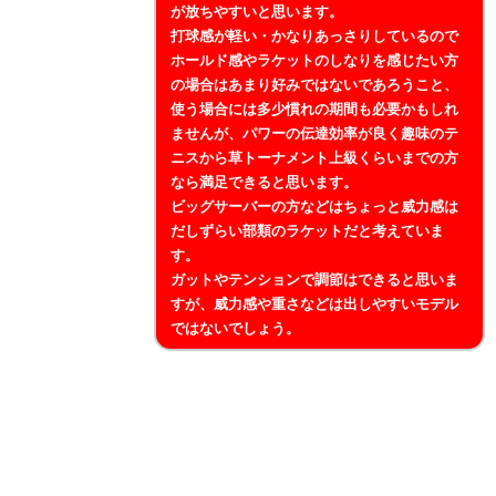
が放ちやすいと思います。
打球感が軽い・かなりあっさりしているので
ホールド感やラケットのしなりを感じたい方
の場合はあまり好みではないであろうこと、
使う場合には多少慣れの期間も必要かもしれ
ませんが、パワーの伝達効率が良く趣味のテ
ニスから草トーナメント上級くらいまでの方
なら満足できると思います。
ビッグサーバーの方などはちょっと威力感は
だしずらい部類のラケットだと考えていま
す。
ガットやテンションで調節はできると思いま
すが、威力感や重さなどは出しやすいモデル
ではないでしょう。