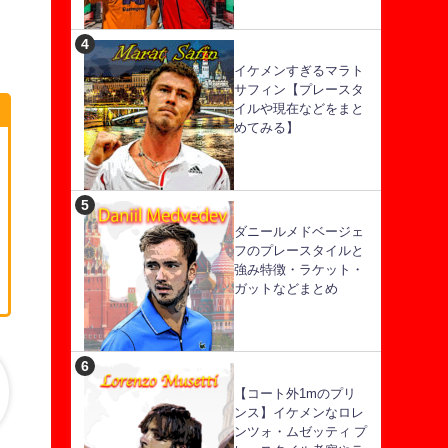
イケメンすぎるマラト
サフィン【プレースタ
イルや現在などをまと
めてみる】
ダニールメドベージェ
フのプレースタイルと
強み特徴・ラケット・
ガットなどまとめ
【コート外1mのプリ
ンス】イケメンなロレ
ンツォ・ムゼッティ プ