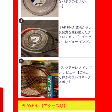
なバボラのポリガッ
ト】
【AK PRO :柔らかさと
反発力を兼ね備えたナ
イロンガット】ゴーセ
ン レビュー インプレ
ポリツアーレブ インプ
レ レビュー 【柔らか
く弾きの良いヨネック
スポリ】
PLAYERs【アクセス順】