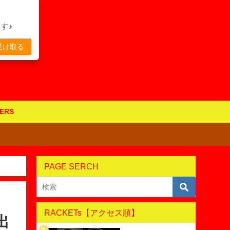
す♪
受け取る
ERS
PAGE SERCH
RACKETs【アクセス順】
出