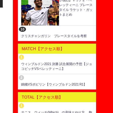
が強烈】マッテオ・ベ
レッティーニ プレース
タイル ラケット・ガッ
トまとめ
クリスチャンガリン プレースタイルを考察
MATCH【アクセス順】
ウィンブルドン2021 決勝 試合展開の予想【ジョ
コビッチVSベレッティーニ】
錦織VSポピリン【ウィンブルドン2021 R1】
TOTAL【アクセス順】
テニス ウィッチ(Which) の意味とやり方 飾