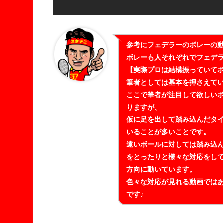
参考にフェデラーのボレーの
ボレーも人それぞれでフェデ
【実際プロは結構振っていて
筆者としては基本を押さえて
ここで筆者が注目して欲しい
りますが、
仮に足を出して踏み込んだタ
いることが多いことです。
遠いボールに対しては踏み込
をとったりと様々な対応をし
方向に動いています。
色々な対応が見れる動画では
です♪