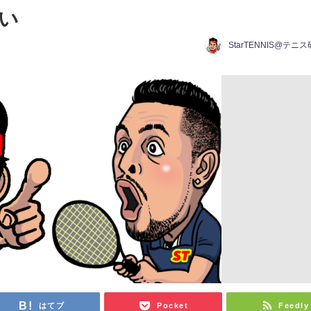
い
StarTENNIS@テニ
はてブ
Pocket
Feedly