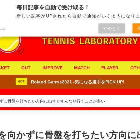
毎日記事を自動で受け取る！
新しい記事がUPされたら自動で通知がいくようになりま
やめとく
ush7
CKET
GUT
IMPROVE
MATCH
PLAYER
OTH
Roland Garros2021 -気になる選手をPICK UP!
HOT!
ずに骨盤を打ちたい方向に出すとすんなり行くことが多い
を向かずに骨盤を打ちたい方向に