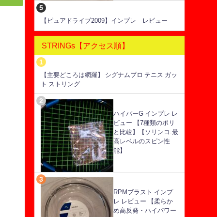
【ピュアドライブ2009】インプレ レビュー
STRINGs【アクセス順】
【主要どころは網羅】 シグナムプロ テニス ガッ
ト ストリング
ハイパーG インプレ レ
ビュー 【7種類のポリ
と比較】【ソリンコ:最
高レベルのスピン性
能】
RPMブラスト インプ
レ レビュー 【柔らか
め高反発・ハイパワー