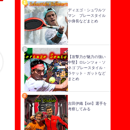
ディエゴ・シュワルツ
マン プレースタイル
や身長などまとめ
【攻撃力が魅力の強い
中堅】ロレンツォ・ソ
ネゴ プレースタイル・
ラケット・ガットなど
まとめ
吉田伊織【iori】選手を
考察してみる