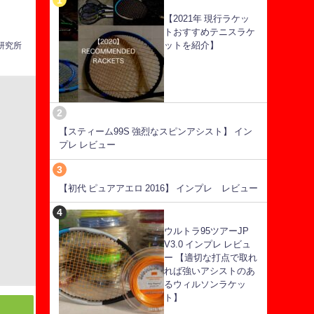
【2021年 現行ラケッ
トおすすめテニスラケ
ットを紹介】
ス研究所
【スティーム99S 強烈なスピンアシスト】 イン
プレ レビュー
【初代 ピュアアエロ 2016】 インプレ レビュー
ウルトラ95ツアーJP
V3.0 インプレ レビュ
ー 【適切な打点で取れ
れば強いアシストのあ
るウィルソンラケッ
ト】