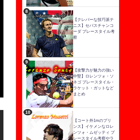
【クレバーな技巧派テ
ニス】セバスチャンコ
ーダ プレースタイル考
察
【攻撃力が魅力の強い
中堅】ロレンツォ・ソ
ネゴ プレースタイル・
ラケット・ガットなど
まとめ
【コート外1mのプリ
ンス】イケメンなロレ
ンツォ・ムゼッティ プ
レースタイル考察やラ