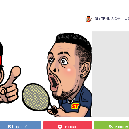
StarTENNIS@テニ
はてブ
Pocket
Feedly