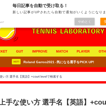
毎日記事を自動で受け取る！
新しい記事がUPされたら自動で通知がいくようになりま
やめとく
ush7
CKET
GUT
IMPROVE
MATCH
PLAYER
OTH
Roland Garros2021 -気になる選手をPICK UP!
HOT!
 選手名【英語】+court levelで検索する
手な使い方 選手名【英語】+cour