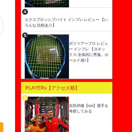
エクスプロッシブバイト インプレ レビュー 【い
ろんな 比較あり】
ポリツアープロ レビュ
ー インプレ 【ヨネッ
クス:全体的に秀逸。ホ
ールド感○】
PLAYERs【アクセス順】
吉田伊織【iori】選手を
考察してみる