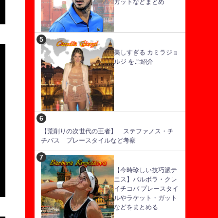
ガットなどまとめ
美しすぎる カミラジョ
ルジ をご紹介
【荒削りの次世代の王者】 ステファノス・チ
チパス プレースタイルなど考察
【今時珍しい技巧派テ
ニス】バルボラ・クレ
イチコバ プレースタイ
ルやラケット・ガット
などをまとめる