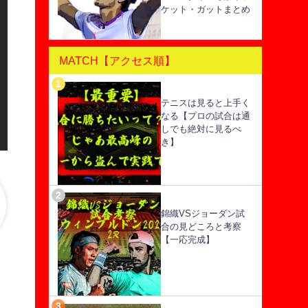
ケット・ガットまとめ
MATCH【アクセス順】
テニスは見ると上手く
なる【プロの試合は通
しでも絶対に見るべ
き】
錦織VSジョーダン試
合の見どころと考察
【一応完成】