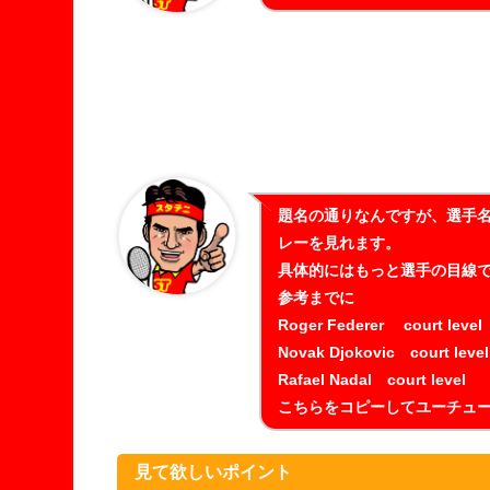
題名の通りなんですが、選手名+c
レーを見れます。
具体的にはもっと選手の目線で
参考までに
Roger Federer court level
Novak Djokovic court level
Rafael Nadal court level
こちらをコピーしてユーチュー
見て欲しいポイント