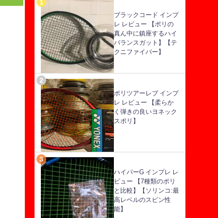
ブラックコード インプ
レ レビュー 【ポリの
真ん中に鎮座するハイ
バランスガット】【テ
クニファイバー】
ポリツアーレブ インプ
レ レビュー 【柔らか
く弾きの良いヨネック
スポリ】
ハイパーG インプレ レ
ビュー 【7種類のポリ
と比較】【ソリンコ:最
高レベルのスピン性
能】