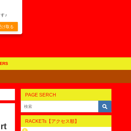
す♪
受け取る
ERS
PAGE SERCH
RACKETs【アクセス順】
t