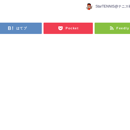
StarTENNIS@テニ
はてブ
Pocket
Feedly