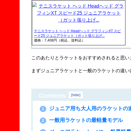
テニスラケット ヘッド Headヘッド グラフィンXT スピ
ード25 ジュニアラケット（ガット張り上げ...
価格：7,408円（税込、送料込）
このあたりとラケットをおすすめされると思い
まずジュニアラケットと一般のラケットの違い
Contents
[
hide
]
ジュニア用ち大人用のラケットの
1
一般用ラケットの最軽量モデル
2