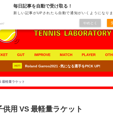
毎日記事を自動で受け取る！
新しい記事がUPされたら自動で通知がいくようになりま
やめとく
ush7
CKET
GUT
IMPROVE
MATCH
PLAYER
OTH
Roland Garros2021 -気になる選手をPICK UP!
HOT!
S 最軽量ラケット
供用 VS 最軽量ラケット