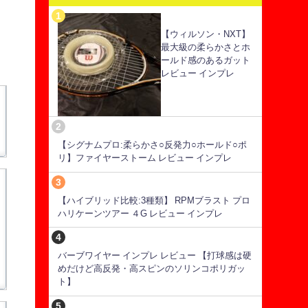
【ウィルソン・NXT】
最大級の柔らかさとホ
ールド感のあるガット
レビュー インプレ
【シグナムプロ:柔らかさ○反発力○ホールド○ポ
リ】ファイヤーストーム レビュー インプレ
【ハイブリッド比較:3種類】 RPMブラスト プロ
ハリケーンツアー ４G レビュー インプレ
バーブワイヤー インプレ レビュー 【打球感は硬
めだけど高反発・高スピンのソリンコポリガッ
ト】