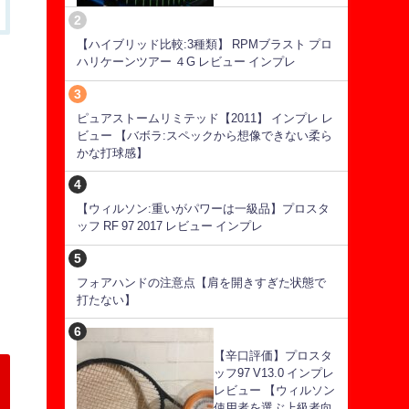
【ハイブリッド比較:3種類】 RPMブラスト プロ
ハリケーンツアー ４G レビュー インプレ
ピュアストームリミテッド【2011】 インプレ レ
ビュー 【バボラ:スペックから想像できない柔ら
かな打球感】
【ウィルソン:重いがパワーは一級品】プロスタ
ッフ RF 97 2017 レビュー インプレ
フォアハンドの注意点【肩を開きすぎた状態で
打たない】
【辛口評価】プロスタ
ッフ97 V13.0 インプレ
レビュー 【ウィルソン
使用者を選ぶ上級者向