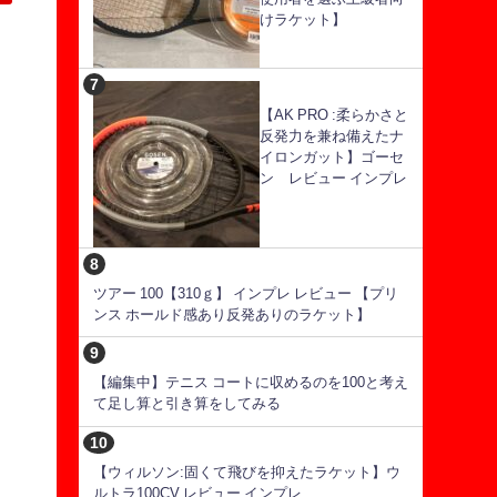
けラケット】
【AK PRO :柔らかさと
反発力を兼ね備えたナ
イロンガット】ゴーセ
ン レビュー インプレ
ツアー 100【310ｇ】 インプレ レビュー 【プリ
ンス ホールド感あり反発ありのラケット】
【編集中】テニス コートに収めるのを100と考え
て足し算と引き算をしてみる
【ウィルソン:固くて飛びを抑えたラケット】ウ
ルトラ100CV レビュー インプレ