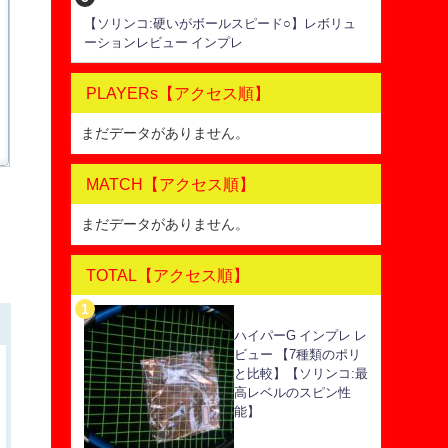
【ソリンコ:硬いがボールスピード○】レボリュ
ーションレビュー インプレ
PLAYERs【アクセス順】
まだデータがありません。
MATCH【アクセス順】
まだデータがありません。
TOTAL【アクセス順】
ハイパーG インプレ レ
ビュー 【7種類のポリ
と比較】【ソリンコ:最
高レベルのスピン性
能】