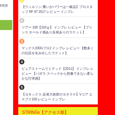
ス研究所
【ウィルソン:重いがパワーは一級品】プロスタ
ッフ RF 97 2017 レビュー インプレ
ツアー 100【310ｇ】 インプレ レビュー 【プリ
ンス ホールド感あり反発ありのラケット】
マックス200Gプロ2 インプレ レビュー 【数多く
の伝説を生み出したラケット】
ピュアストームリミテッド【2011】 インプレ レ
ビュー 【バボラ:スペックから想像できない柔ら
かな打球感】
【ヨネックス:反発力抜群のヨネラケ】Vコア エ
スブイ100 レビュー インプレ
STRINGs【アクセス順】