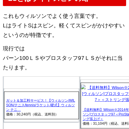
これもウィルソンでよく使う言葉です。
LはライトSはスピン。軽くてスピンがかけやすい
というのが特徴です。
現行では
バーン100ＬＳやプロスタッフ97ＬＳがそれに当
たります。
ガット＆加工料サービス！【ウィルソン/WIL
SON/テニス/tennis/ラケット/硬式】ウィルソ
ン テニ…
【送料無料】Wilson※2014
価格：30,240円（税込、送料別）
ソン]プロスタッフ97＜ProSt
ング張上げ＞
価格：31,104円（税込、送