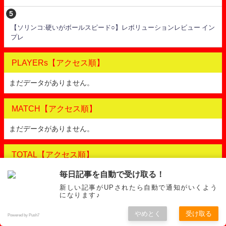
【ソリンコ:硬いがボールスピード○】レボリューションレビュー イン
プレ
PLAYERs【アクセス順】
まだデータがありません。
MATCH【アクセス順】
まだデータがありません。
TOTAL【アクセス順】
毎日記事を自動で受け取る！
ハイパーG インプレ レビュー 【7種類のポ
新しい記事がUPされたら自動で通知がいくよう
リと比較】【ソリンコ:最高レベルのスピン
になります♪
性能】
やめとく
受け取る
Powered by Push7