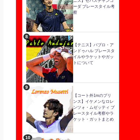
ニス】セバスチャンコ
ーダ プレースタイル考
察
【テニス】パブロ・ア
ンドゥハル プレースタ
イルやラケットやガッ
トについて
【コート外1mのプリ
ンス】イケメンなロレ
ンツォ・ムゼッティ プ
レースタイル考察やラ
ケット・ガットまとめ