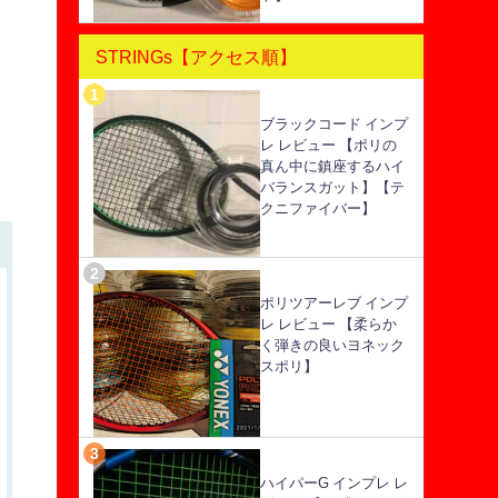
STRINGs【アクセス順】
ブラックコード インプ
レ レビュー 【ポリの
真ん中に鎮座するハイ
バランスガット】【テ
クニファイバー】
ポリツアーレブ インプ
レ レビュー 【柔らか
く弾きの良いヨネック
スポリ】
ハイパーG インプレ レ