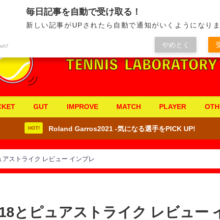
毎日記事を自動で受け取る！
新しい記事がUPされたら自動で通知がいくようになりま
やめとく
ush7
CKET
GUT
IMPROVE
MATCH
PLAYER
OTH
Roland Garros2021 -気になる選手をPICK UP!
HOT!
ュアストライク レビュー インプレ
18とピュアストライク レビュー 