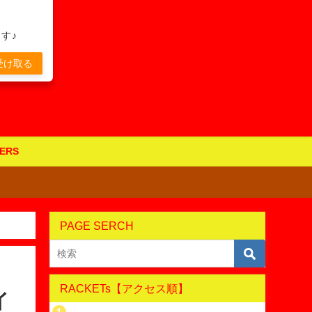
す♪
受け取る
ERS
PAGE SERCH
RACKETs【アクセス順】
イ