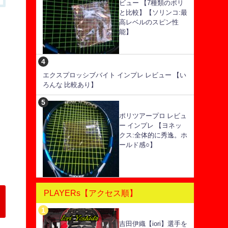
ビュー 【7種類のポリ
と比較】【ソリンコ:最
高レベルのスピン性
能】
エクスプロッシブバイト インプレ レビュー 【い
ろんな 比較あり】
ポリツアープロ レビュ
ー インプレ 【ヨネッ
クス:全体的に秀逸。ホ
ールド感○】
PLAYERs【アクセス順】
吉田伊織【iori】選手を