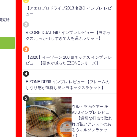
【アエロプロドライブ2013 名器】インプレ レビ
ュー
ス研究所
V CORE DUAL G97 インプレ レビュー 【ヨネッ
クス:しっかりしすぎて人を選ぶラケット】
【2020】イーゾーン 100 ヨネックス インプレ レ
ビュー 【硬さが減ったEZONEシリーズ】
E ZONE DR98 インプレ レビュー 【フレームの
しなり感が気持ち良いヨネックスラケット】
ウルトラ95ツアーJP
V3.0 インプレ レビュ
ー 【適切な打点で取れ
れば強いアシストのあ
るウィルソンラケッ
ト】