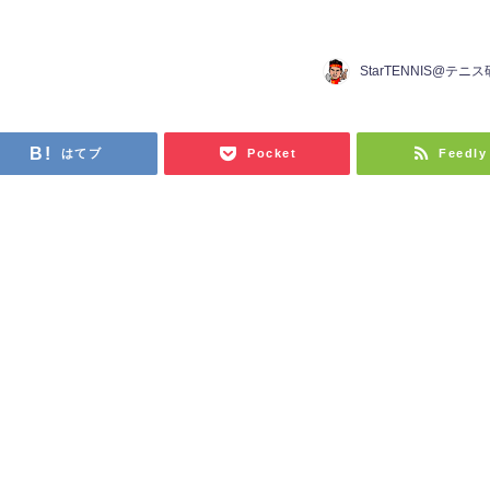
StarTENNIS@テニ
はてブ
Pocket
Feedly