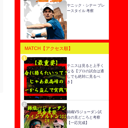
ヤニック・シナー プレ
ースタイル 考察
MATCH【アクセス順】
テニスは見ると上手く
なる【プロの試合は通
しでも絶対に見るべ
き】
錦織VSジョーダン試
合の見どころと考察
【一応完成】