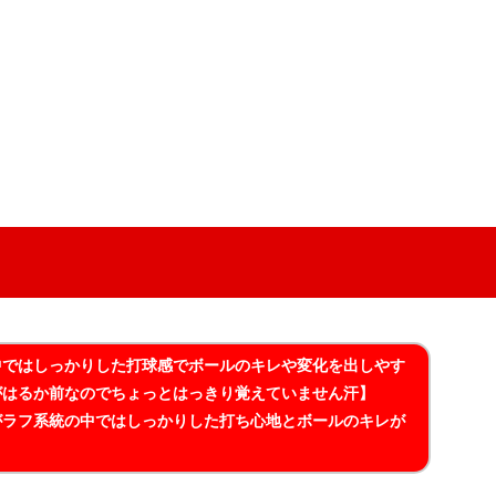
中ではしっかりした打球感でボールのキレや変化を出しやす
がはるか前なのでちょっとはっきり覚えていません汗】
がラフ系統の中ではしっかりした打ち心地とボールのキレが