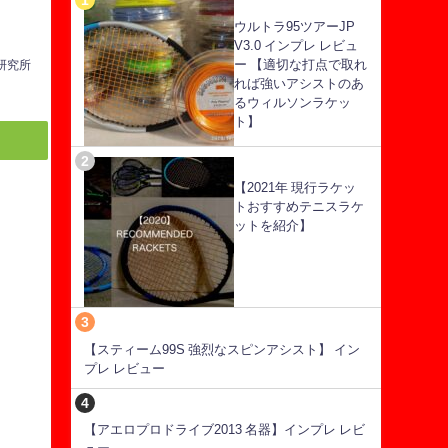
ウルトラ95ツアーJP
V3.0 インプレ レビュ
ー 【適切な打点で取れ
ス研究所
れば強いアシストのあ
るウィルソンラケッ
ト】
【2021年 現行ラケッ
トおすすめテニスラケ
ットを紹介】
【スティーム99S 強烈なスピンアシスト】 イン
プレ レビュー
【アエロプロドライブ2013 名器】インプレ レビ