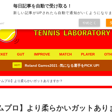
毎日記事を自動で受け取る！
新しい記事がUPされたら自動で通知がいくようになりま
やめとく
ush7
CKET
GUT
IMPROVE
MATCH
PLAYER
OTH
Roland Garros2021 -気になる選手をPICK UP!
HOT!
グナムプロ】より柔らかいガットありますか？
ナムプロ】より柔らかいガットあり