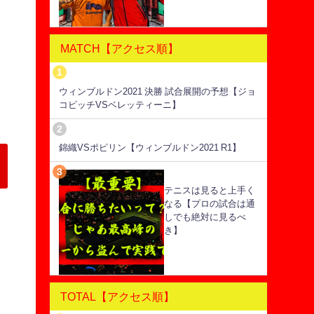
MATCH【アクセス順】
ウィンブルドン2021 決勝 試合展開の予想【ジョ
コビッチVSベレッティーニ】
錦織VSポピリン【ウィンブルドン2021 R1】
テニスは見ると上手く
なる【プロの試合は通
しでも絶対に見るべ
き】
TOTAL【アクセス順】