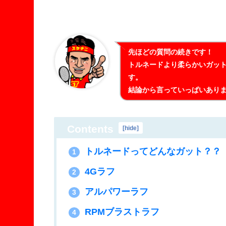
先ほどの質問の続きです！
トルネードより柔らかいガッ
す。
結論から言っていっぱいあり
Contents
[
hide
]
トルネードってどんなガット？？
1
4Gラフ
2
アルパワーラフ
3
RPMブラストラフ
4