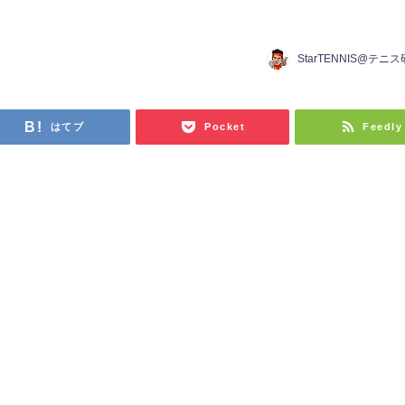
StarTENNIS@テニ
はてブ
Pocket
Feedly