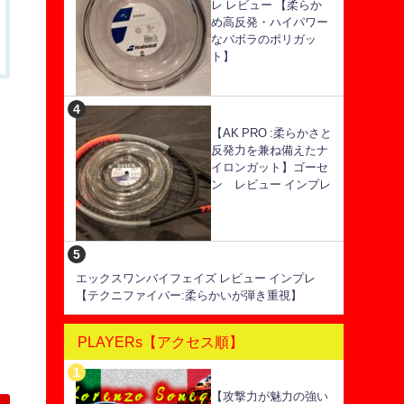
レ レビュー 【柔らか
め高反発・ハイパワー
なバボラのポリガッ
ト】
【AK PRO :柔らかさと
反発力を兼ね備えたナ
イロンガット】ゴーセ
ン レビュー インプレ
エックスワンバイフェイズ レビュー インプレ
【テクニファイバー:柔らかいが弾き重視】
PLAYERs【アクセス順】
【攻撃力が魅力の強い