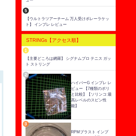
ュー
【ウルトラツアーチーム 万人受けボレーラケッ
ト】 インプレ レビュー
STRINGs【アクセス順】
【主要どころは網羅】 シグナムプロ テニス ガッ
ト ストリング
ハイパーG インプレ レ
ビュー 【7種類のポリ
と比較】【ソリンコ:最
高レベルのスピン性
能】
RPMブラスト インプ