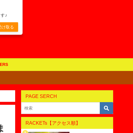
す♪
受け取る
ERS
PAGE SERCH
RACKETs【アクセス順】
ま