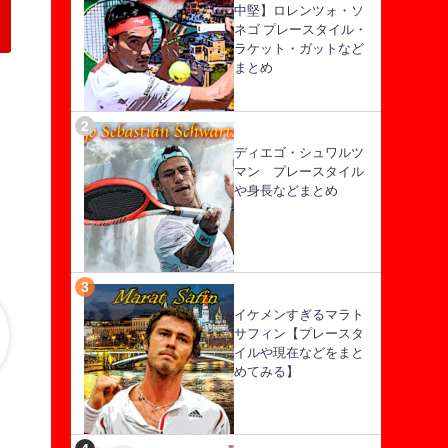
中堅】ロレンツォ・ソ
ネゴ プレースタイル・
ラケット・ガットなど
まとめ
ディエゴ・シュワルツ
マン プレースタイル
や身長などまとめ
イケメンすぎるマラト
サフィン【プレースタ
イルや現在などをまと
めてみる】