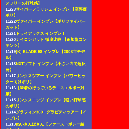
スフリーの打球感】
11/23
サイバーフラッシュ インプレ 【高評価
ポリ】
11/22
ヴァイパー インプレ【ポリファイバー
ガット】
11/21
トライアックス インプレ！
11/20
ナイロンガット 徹底比較 【追加型コン
テンツ】
11/19
[K] BLADE 98 インプレ【2008年モデ
ル】
11/18
NXTソフト インプレ【小さい力で超反
発】
11/17
リンクスツアー インプレ【パワーヒッ
ター向けポリ】
11/16
【筆者の行っているテニスエルボー対
策】
11/15
リンクスエッジ インプレ【軽い打球感
のポリ】
11/14
グラフィン360+ グラビティツアー【イ
ンプレ】
11/13
ぬいさんぽさん【ファーストボレー編