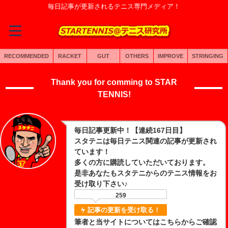
毎日記事が更新されるテニス専門メディア！
RECOMMENDED
RACKET
GUT
OTHERS
IMPROVE
STRINGING
Thank you for comming to STAR
TENNIS!
毎日記事更新中！【連続167日目】
スタテニは毎日テニス関連の記事が更新され
ています！
多くの方に購読していただいております。
是非あなたもスタテニからのテニス情報をお
受け取り下さい♪
259
記事の更新を受け取る！
筆者と当サイトについてはこちらからご確認