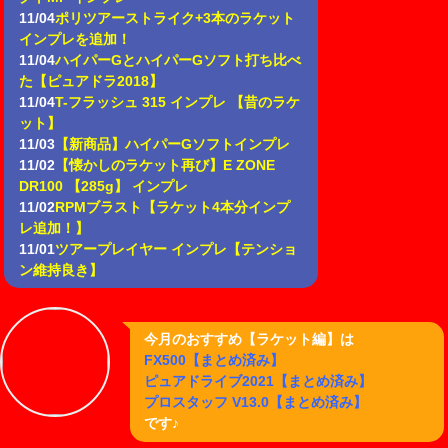
11/04
ポリツアーストライク+3本のラケット
インプレを追加！
11/04
ハイパーGとハイパーGソフト打ち比べ
た【ピュアドラ2018】
11/04
T-フラッシュ 315 インプレ 【昔のラケ
ット】
11/03
【新商品】ハイパーGソフトインプレ
11/02
【懐かしのラケット再び】E ZONE
DR100 【285g】 インプレ
11/02
RPMブラスト【ラケット4本分インプ
レ追加！】
11/01
ツアープレイヤー インプレ【テンショ
ン維持良き】
今月のおすすめ【ラケット編】は
FX500【まとめ済み】
ピュアドライブ2021【まとめ済み】
プロスタッフ V13.0【まとめ済み】
です♪