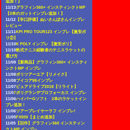
追加！】
11/13
グラフィン360+ インスティンクトMP
【3本のガットインプレ追加！】
11/12
【辛口評価】ぬいさんぽさんインプレ
レビュー
11/11
KPI PRO TOUR123 インプレ【激安ポ
リ②】
11/10
K POLY インプレ 【激安ポリ】
11/10
軟式テニス経験者のテニスラケットの
選び方
11/09
【新商品】グラフィン360+ インスティ
ンクトMP インプレ
11/08
ポリツアーエア【リメイク】
11/08
ブイコア98インプレ
11/07
ピュアドライブ2018【リライト】
11/0
7
ポリグランデプロフォーカス インプレ
11/06
ハイパーGソフト 2本のラケットイン
プレ追加！
11/06
ツアープレイヤーラフ インプレ!
11/05
FX500【まとめ追加】
11/05
【旧作】グラフィン360 インスティン
クトMP インプレ