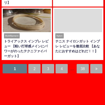
リ】
Multifilament
Nylon
トライアックス インプレ レビ
テニス ナイロンガット インプ
ュー 【軽い打球感メインにパ
レ レビューを徹底比較 【あな
ワーがのったテクニファイバ
たにおすすめはどれだ！！】
ーガット】
1
2
3
4
…
38