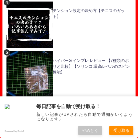
テンション設定の決め方【テニスのガッ
ト】
ハイパーG インプレ レビュー 【7種類のポ
リと比較】【ソリンコ:最高レベルのスピン
性能】
毎日記事を自動で受け取る！
ポリツアーレブ インプレ レビュー 【柔らか
新しい記事がUPされたら自動で通知がいくよう
く弾きの良いヨネックスポリ】
になります♪
やめとく
受け取る
Powered by Push7