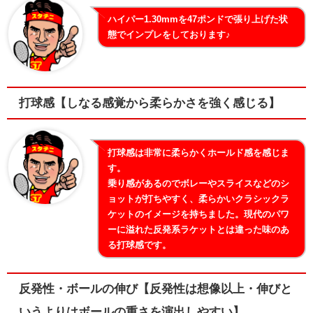
ハイパー1.30mmを47ポンドで張り上げた状
態でインプレをしております♪
打球感【しなる感覚から柔らかさを強く感じる】
打球感は非常に柔らかくホールド感を感じま
す。
乗り感があるのでボレーやスライスなどのシ
ョットが打ちやすく、柔らかいクラシックラ
ケットのイメージを持ちました。現代のパワ
ーに溢れた反発系ラケットとは違った味のあ
る打球感です。
反発性・ボールの伸び【反発性は想像以上・伸びと
いうよりはボールの重さを演出しやすい】