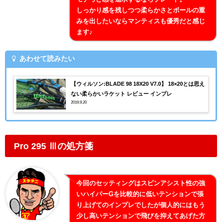
しっかり感を残しつつ柔らかさとボールの重
みを出したいならマンティスも優秀だと感じ
ます♪
あわせて読みたい
【ウィルソン:BLADE 98 18X20 V7.0】 18×20とは思え
ない柔らかいラケット レビュー インプレ
2019.9.20
Pro 295 Ⅲの処方箋
今回のセッティングはスピンアシスト性の強
いハイパーGを比較的に低いテンションで張
り上げてのインプレでしたが個人的にはもう
少し高いテンションで飛びを抑えてあげた方