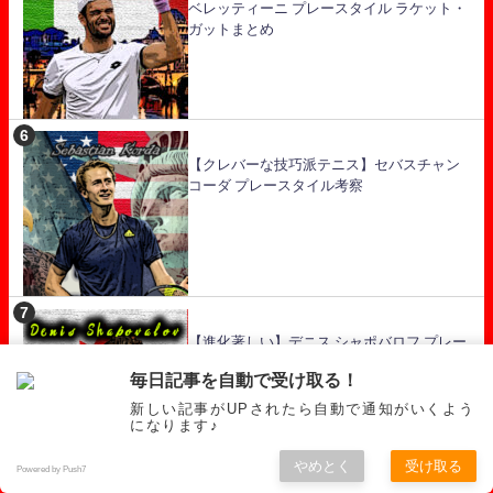
ベレッティーニ プレースタイル ラケット・
ガットまとめ
【クレバーな技巧派テニス】セバスチャン
コーダ プレースタイル考察
【進化著しい】デニス シャポバロフ プレー
スタイル ラケットやガットなどまとめ
毎日記事を自動で受け取る！
新しい記事がUPされたら自動で通知がいくよう
になります♪
やめとく
受け取る
Powered by Push7