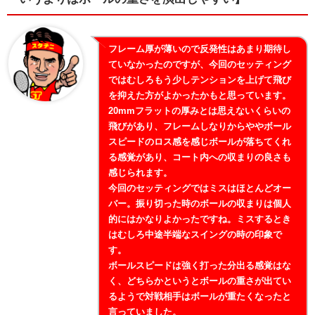
フレーム厚が薄いので反発性はあまり期待し
ていなかったのですが、今回のセッティング
ではむしろもう少しテンションを上げて飛び
を抑えた方がよかったかもと思っています。
20mmフラットの厚みとは思えないくらいの
飛びがあり、フレームしなりからややボール
スピードのロス感を感じボールが落ちてくれ
る感覚があり、コート内への収まりの良さも
感じられます。
今回のセッティングではミスはほとんどオー
バー。振り切った時のボールの収まりは個人
的にはかなりよかったですね。ミスするとき
はむしろ中途半端なスイングの時の印象で
す。
ボールスピードは強く打った分出る感覚はな
く、どちらかというとボールの重さが出てい
るようで対戦相手はボールが重たくなったと
言っていました。