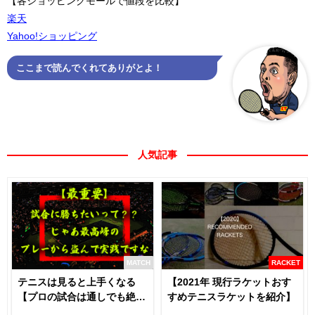
【各ショッピングモールで値段を比較】
楽天
Yahoo!ショッピング
ここまで読んでくれてありがとよ！
人気記事
MATCH
RACKET
テニスは見ると上手くなる
【2021年 現行ラケットおす
【プロの試合は通しでも絶対
すめテニスラケットを紹介】
に見るべき】