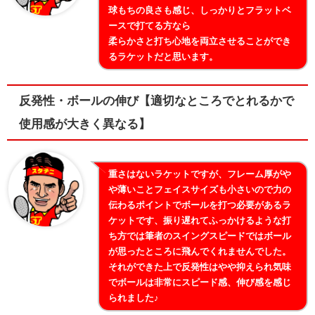
球もちの良さも感じ、しっかりとフラットベ
ースで打てる方なら
柔らかさと打ち心地を両立させることができ
るラケットだと思います。
反発性・ボールの伸び【適切なところでとれるかで
使用感が大きく異なる】
重さはないラケットですが、フレーム厚がや
や薄いことフェイスサイズも小さいので力の
伝わるポイントでボールを打つ必要があるラ
ケットです、振り遅れてふっかけるような打
ち方では筆者のスイングスピードではボール
が思ったところに飛んでくれませんでした。
それができた上で反発性はやや抑えられ気味
でボールは非常にスピード感、伸び感を感じ
られました♪