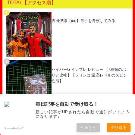
TOTAL【アクセス順】
吉田伊織【iori】選手を考察してみる
ハイパーG インプレ レビュー 【7種類のポ
リと比較】【ソリンコ:最高レベルのスピン
性能】
毎日記事を自動で受け取る！
新しい記事がUPされたら自動で通知がいくよう
になります♪
テンション設定の決め方【テニスのガッ
ト】
やめとく
受け取る
Powered by Push7