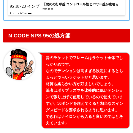
【硬めの打球感 コントロール性とパワー感が素晴らし
2020.12.22
いダンロップラケット】
N CODE NPS 95の処方箋
昔のラケットでフレームはラケット全体でし
っかりめです。
なのでテンションは高すぎる設定にするとち
ょっとつらいラケットだと思います。
材質も柔らかい方が好ましいでしょう。
筆者はポリプラズマを比較的に低いテンショ
ンで張り上げて使用しているので使えていま
すが、50ポンドを超えてくると相当なスイン
グスピードを要求されるように思います。
できればナイロンから入ると良いのではと考
えています♪