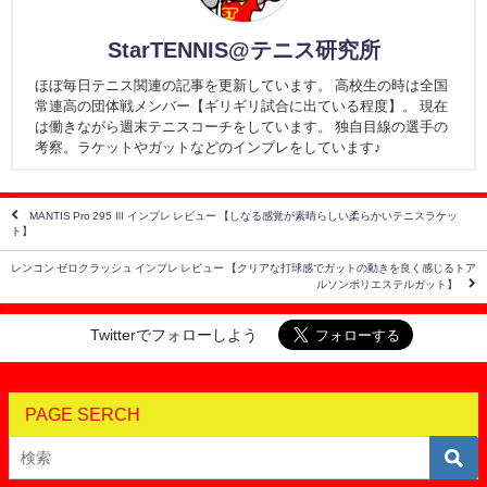
StarTENNIS@テニス研究所
ほぼ毎日テニス関連の記事を更新しています。 高校生の時は全国
常連高の団体戦メンバー【ギリギリ試合に出ている程度】。 現在
は働きながら週末テニスコーチをしています。 独自目線の選手の
考察。ラケットやガットなどのインプレをしています♪
MANTIS Pro 295 Ⅲ インプレ レビュー 【しなる感覚が素晴らしい柔らかいテニスラケッ
ト】
レンコン ゼロクラッシュ インプレ レビュー 【クリアな打球感でガットの動きを良く感じるトア
ルソンポリエステルガット】
Twitterでフォローしよう
PAGE SERCH